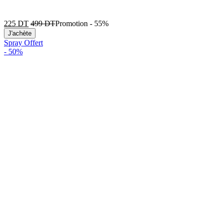
225
DT
499
DT
Promotion
-
55%
J'achète
Spray Offert
-
50%