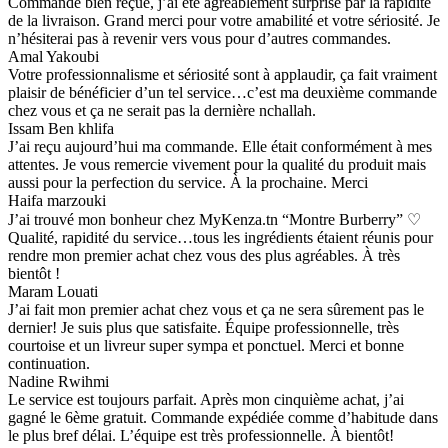
Commande bien reçue, j’ai été agréablement surprise par la rapidité
de la livraison. Grand merci pour votre amabilité et votre sériosité. Je
n’hésiterai pas à revenir vers vous pour d’autres commandes.
Amal Yakoubi
Votre professionnalisme et sériosité sont à applaudir, ça fait vraiment
plaisir de bénéficier d’un tel service…c’est ma deuxième commande
chez vous et ça ne serait pas la dernière nchallah.
Issam Ben khlifa
J’ai reçu aujourd’hui ma commande. Elle était conformément à mes
attentes. Je vous remercie vivement pour la qualité du produit mais
aussi pour la perfection du service. À la prochaine. Merci
Haifa marzouki
J’ai trouvé mon bonheur chez MyKenza.tn “Montre Burberry” ♡
Qualité, rapidité du service…tous les ingrédients étaient réunis pour
rendre mon premier achat chez vous des plus agréables. À très
bientôt !
Maram Louati
J’ai fait mon premier achat chez vous et ça ne sera sûrement pas le
dernier! Je suis plus que satisfaite. Équipe professionnelle, très
courtoise et un livreur super sympa et ponctuel. Merci et bonne
continuation.
Nadine Rwihmi
Le service est toujours parfait. Après mon cinquième achat, j’ai
gagné le 6ème gratuit. Commande expédiée comme d’habitude dans
le plus bref délai. L’équipe est très professionnelle. À bientôt!