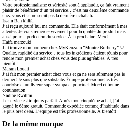
Votre professionnalisme et sériosité sont à applaudir, ça fait vraiment
plaisir de bénéficier d’un tel service…c’est ma deuxième commande
chez vous et ça ne serait pas la dernière nchallah.
Issam Ben khlifa
J’ai reçu aujourd’hui ma commande. Elle était conformément à mes
attentes. Je vous remercie vivement pour la qualité du produit mais
aussi pour la perfection du service. À la prochaine. Merci
Haifa marzouki
J’ai trouvé mon bonheur chez MyKenza.tn “Montre Burberry” ♡
Qualité, rapidité du service…tous les ingrédients étaient réunis pour
rendre mon premier achat chez vous des plus agréables. À très
bientôt !
Maram Louati
J’ai fait mon premier achat chez vous et ça ne sera sûrement pas le
dernier! Je suis plus que satisfaite. Équipe professionnelle, très
courtoise et un livreur super sympa et ponctuel. Merci et bonne
continuation.
Nadine Rwihmi
Le service est toujours parfait. Après mon cinquième achat, j’ai
gagné le 6ème gratuit. Commande expédiée comme d’habitude dans
le plus bref délai. L’équipe est très professionnelle. À bientôt!
De la même marque