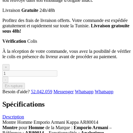
soit renvoyé dans son emballage d'origine intact.
Livraison
Gratuite
24h/48h
Profitez des frais de livraison offerts. Votre commande est expédiée
gratuitement et rapidement sur toute la Tunisie.
Livraison gratouite
sous 48h!
Vérification
Colis
À la réception de votre commande, vous avez la posibilité de vérifier
le colis en présence du livreur avant de procéder au paiement.
+
-
En rupture
Besoin d'aide?
52.042.059
Messenger
Whatsapp
Whatsapp
Spécifications
Description
Montre Homme Emporio Armani Kappa AR80014
Montre
pour
Homme
de la Marque :
Emporio Armani
–
Référence :
AR80014
– Fonctionnalités :
Analogique
–