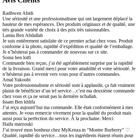
Avis Clients
Radhwen Abidi
Une sériosité et une professionnalisme qui ont largement déplacé la
hauteur de mes espérances. Des produits originaux et de qualité, une
très grande variété de choix à des prix très raisonnables.
Lamia Ben Abdallah
Je suis entièrement satisfaite de ce premier achat chez vous. Produit
conforme à la photo, rapidité d’expédition et qualité de l’emballage.
Je n’hésiterai pas à commander de nouveau sur ce site.
Sonia ben lotfi
Commande bien reçue, j’ai été agréablement surprise par la rapidité
de la livraison. Grand merci pour votre amabilité et votre sériosité. Je
n’hésiterai pas à revenir vers vous pour d’autres commandes.
Amal Yakoubi
Votre professionnalisme et sériosité sont à applaudir, ça fait vraiment
plaisir de bénéficier d’un tel service…c’est ma deuxième commande
chez vous et ça ne serait pas la dernière nchallah.
Issam Ben khlifa
J’ai reçu aujourd’hui ma commande. Elle était conformément à mes
attentes. Je vous remercie vivement pour la qualité du produit mais
aussi pour la perfection du service. À la prochaine. Merci
Haifa marzouki
J’ai trouvé mon bonheur chez MyKenza.tn “Montre Burberry” ♡
Qualité, rapidité du service…tous les ingrédients étaient réunis pour