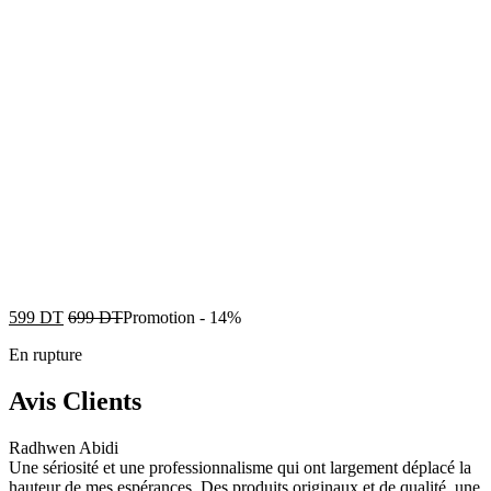
599
DT
699
DT
Promotion
-
14%
En rupture
Avis Clients
Radhwen Abidi
Une sériosité et une professionnalisme qui ont largement déplacé la
hauteur de mes espérances. Des produits originaux et de qualité, une