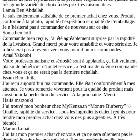
très grande variété de choix à des prix très raisonnables.
Lamia Ben Abdallah
Je suis entièrement satisfaite de ce premier achat chez vous. Produit
conforme à la photo, rapidité d’expédition et qualité de l’emballage.
Je n’hésiterai pas à commander de nouveau sur ce site.
Sonia ben lotfi
Commande bien reçue, j’ai été agréablement surprise par la rapidité
de la livraison. Grand merci pour votre amabilité et votre sériosité. Je
n’hésiterai pas à revenir vers vous pour d’autres commandes.
Amal Yakoubi
Votre professionnalisme et sériosité sont à applaudir, ça fait vraiment
plaisir de bénéficier d’un tel service…c’est ma deuxième commande
chez vous et ça ne serait pas la dernière nchallah.
Issam Ben khlifa
J’ai reçu aujourd’hui ma commande. Elle était conformément à mes
attentes. Je vous remercie vivement pour la qualité du produit mais
aussi pour la perfection du service. À la prochaine. Merci
Haifa marzouki
J’ai trouvé mon bonheur chez MyKenza.tn “Montre Burberry” ♡
Qualité, rapidité du service…tous les ingrédients étaient réunis pour
rendre mon premier achat chez vous des plus agréables. À très
bientôt !
Maram Louati
J’ai fait mon premier achat chez vous et ça ne sera sûrement pas le
dernier! Je suis plus que satisfaite. Équipe professionnelle, très