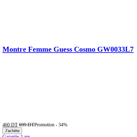
Montre Femme Guess Cosmo GW0033L7
460
DT
699
DT
Promotion
-
34%
J'achète
Garantie 2 ans