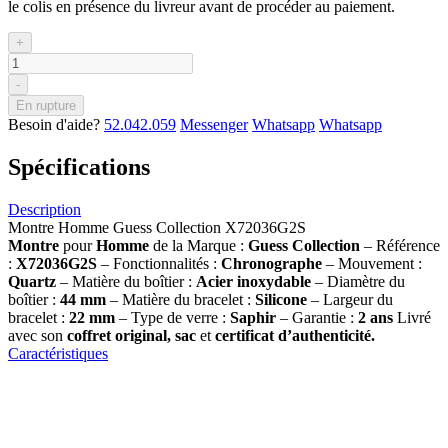
le colis en présence du livreur avant de procéder au paiement.
+
-
En rupture
Besoin d'aide?
52.042.059
Messenger
Whatsapp
Whatsapp
Spécifications
Description
Montre Homme Guess Collection X72036G2S
Montre
pour
Homme
de la Marque :
Guess Collection
– Référence
:
X72036G2S
– Fonctionnalités :
Chronographe
– Mouvement :
Quartz
– Matière du boîtier :
Acier inoxydable
– Diamètre du
boîtier :
44 mm
– Matière du bracelet :
Silicone
– Largeur du
bracelet :
22 mm
– Type de verre :
Saphir
– Garantie :
2 ans
Livré
avec son
coffret original, sac
et
certificat d’authenticité.
Caractéristiques