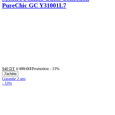
PureChic GC Y31001L7
940
DT
1 399
DT
Promotion
-
33%
J'achète
Garantie 2 ans
-
33%