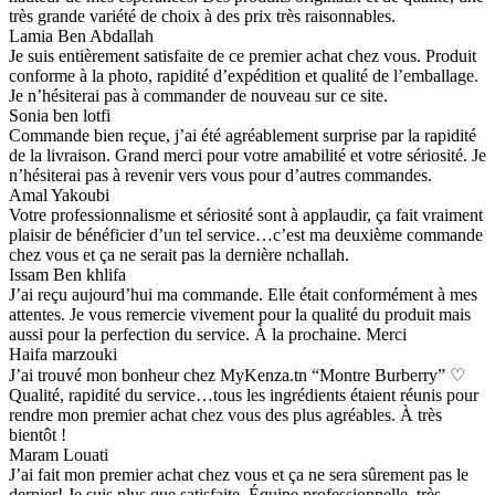
très grande variété de choix à des prix très raisonnables.
Lamia Ben Abdallah
Je suis entièrement satisfaite de ce premier achat chez vous. Produit
conforme à la photo, rapidité d’expédition et qualité de l’emballage.
Je n’hésiterai pas à commander de nouveau sur ce site.
Sonia ben lotfi
Commande bien reçue, j’ai été agréablement surprise par la rapidité
de la livraison. Grand merci pour votre amabilité et votre sériosité. Je
n’hésiterai pas à revenir vers vous pour d’autres commandes.
Amal Yakoubi
Votre professionnalisme et sériosité sont à applaudir, ça fait vraiment
plaisir de bénéficier d’un tel service…c’est ma deuxième commande
chez vous et ça ne serait pas la dernière nchallah.
Issam Ben khlifa
J’ai reçu aujourd’hui ma commande. Elle était conformément à mes
attentes. Je vous remercie vivement pour la qualité du produit mais
aussi pour la perfection du service. À la prochaine. Merci
Haifa marzouki
J’ai trouvé mon bonheur chez MyKenza.tn “Montre Burberry” ♡
Qualité, rapidité du service…tous les ingrédients étaient réunis pour
rendre mon premier achat chez vous des plus agréables. À très
bientôt !
Maram Louati
J’ai fait mon premier achat chez vous et ça ne sera sûrement pas le
dernier! Je suis plus que satisfaite. Équipe professionnelle, très