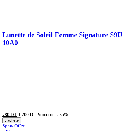
Lunette de Soleil Femme Signature S9U
10A0
780
DT
1 200
DT
Promotion
-
35%
J'achète
Spray Offert