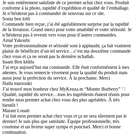
Je suis entièrement satisfaite de ce premier achat chez vous. Produit
conforme à la photo, rapidité d’expédition et qualité de l’emballage.
Je n’hésiterai pas à commander de nouveau sur ce site.
Sonia ben lotfi
Commande bien reçue, j’ai été agréablement surprise par la rapidité
de la livraison. Grand merci pour votre amabilité et votre sériosité. Je
n’hésiterai pas à revenir vers vous pour d’autres commandes.
Amal Yakoubi
Votre professionnalisme et sériosité sont à applaudir, ça fait vraiment
plaisir de bénéficier d’un tel service…c’est ma deuxième commande
chez vous et ça ne serait pas la dernière nchallah.
Issam Ben khlifa
J’ai reçu aujourd’hui ma commande. Elle était conformément à mes
attentes. Je vous remercie vivement pour la qualité du produit mais
aussi pour la perfection du service. À la prochaine. Merci
Haifa marzouki
J’ai trouvé mon bonheur chez MyKenza.tn “Montre Burberry” ♡
Qualité, rapidité du service…tous les ingrédients étaient réunis pour
rendre mon premier achat chez vous des plus agréables. À très
bientôt !
Maram Louati
J’ai fait mon premier achat chez vous et ça ne sera sûrement pas le
dernier! Je suis plus que satisfaite. Équipe professionnelle, très
courtoise et un livreur super sympa et ponctuel. Merci et bonne
continuation.