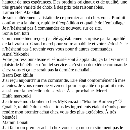
hauteur de mes espérances. Des produits originaux et de qualité, une
très grande variété de choix à des prix très raisonnables.
Lamia Ben Abdallah
Je suis entièrement satisfaite de ce premier achat chez vous. Produit
conforme à la photo, rapidité d’expédition et qualité de l’emballage.
Je n’hésiterai pas à commander de nouveau sur ce site.
Sonia ben lotfi
Commande bien reçue, j’ai été agréablement surprise par la rapidité
de la livraison. Grand merci pour votre amabilité et votre sériosité. Je
n’hésiterai pas à revenir vers vous pour d’autres commandes.
Amal Yakoubi
Votre professionnalisme et sériosité sont à applaudir, ça fait vraiment
plaisir de bénéficier d’un tel service…c’est ma deuxième commande
chez vous et ça ne serait pas la dernière nchallah.
Issam Ben khlifa
J’ai reçu aujourd’hui ma commande. Elle était conformément à mes
attentes. Je vous remercie vivement pour la qualité du produit mais
aussi pour la perfection du service. À la prochaine. Merci
Haifa marzouki
J’ai trouvé mon bonheur chez MyKenza.tn “Montre Burberry” ♡
Qualité, rapidité du service…tous les ingrédients étaient réunis pour
rendre mon premier achat chez vous des plus agréables. À très
bientôt !
Maram Louati
J’ai fait mon premier achat chez vous et ça ne sera sûrement pas le