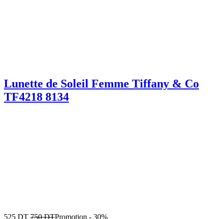
Lunette de Soleil Femme Tiffany & Co
TF4218 8134
525
DT
750
DT
Promotion
-
30%