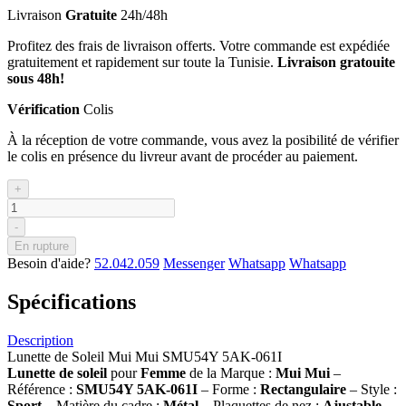
Livraison
Gratuite
24h/48h
Profitez des frais de livraison offerts. Votre commande est expédiée
gratuitement et rapidement sur toute la Tunisie.
Livraison gratouite
sous 48h!
Vérification
Colis
À la réception de votre commande, vous avez la posibilité de vérifier
le colis en présence du livreur avant de procéder au paiement.
+
-
En rupture
Besoin d'aide?
52.042.059
Messenger
Whatsapp
Whatsapp
Spécifications
Description
Lunette de Soleil Mui Mui SMU54Y 5AK-061I
Lunette de soleil
pour
Femme
de la Marque :
Mui Mui
–
Référence :
SMU54Y 5AK-061I
– Forme :
Rectangulaire
– Style :
Sport
– Matière du cadre :
Métal
– Plaquettes de nez :
Ajustable
–