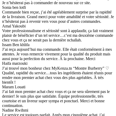
Je n’hésiterai pas à commander de nouveau sur ce site.
Sonia ben lotfi
Commande bien reçue, j’ai été agréablement surprise par la rapidité
de la livraison. Grand merci pour votre amabilité et votre sériosité. Je
n’hésiterai pas à revenir vers vous pour d’autres commandes.
Amal Yakoubi
Votre professionnalisme et sériosité sont à applaudir, ça fait vraiment
plaisir de bénéficier d’un tel service…c’est ma deuxième commande
chez vous et ça ne serait pas la dernière nchallah.
Issam Ben khlifa
J’ai reçu aujourd’hui ma commande. Elle était conformément à mes
attentes. Je vous remercie vivement pour la qualité du produit mais
aussi pour la perfection du service. À la prochaine. Merci
Haifa marzouki
J’ai trouvé mon bonheur chez MyKenza.tn “Montre Burberry” ♡
Qualité, rapidité du service…tous les ingrédients étaient réunis pour
rendre mon premier achat chez vous des plus agréables. À très
bientôt !
Maram Louati
J’ai fait mon premier achat chez vous et ça ne sera sûrement pas le
dernier! Je suis plus que satisfaite. Équipe professionnelle, très
courtoise et un livreur super sympa et ponctuel. Merci et bonne
continuation.
Nadine Rwihmi
Le service est toujours parfait. Après mon cinquième achat, j’ai