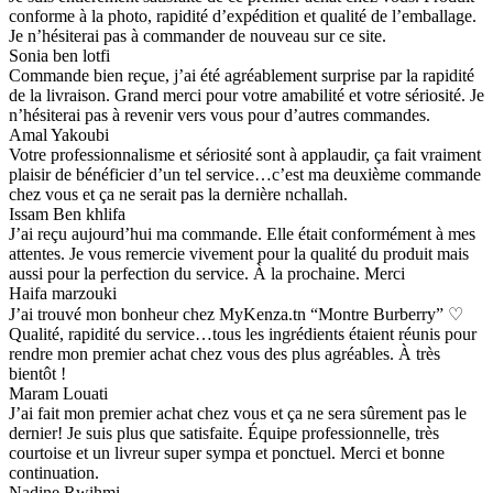
conforme à la photo, rapidité d’expédition et qualité de l’emballage.
Je n’hésiterai pas à commander de nouveau sur ce site.
Sonia ben lotfi
Commande bien reçue, j’ai été agréablement surprise par la rapidité
de la livraison. Grand merci pour votre amabilité et votre sériosité. Je
n’hésiterai pas à revenir vers vous pour d’autres commandes.
Amal Yakoubi
Votre professionnalisme et sériosité sont à applaudir, ça fait vraiment
plaisir de bénéficier d’un tel service…c’est ma deuxième commande
chez vous et ça ne serait pas la dernière nchallah.
Issam Ben khlifa
J’ai reçu aujourd’hui ma commande. Elle était conformément à mes
attentes. Je vous remercie vivement pour la qualité du produit mais
aussi pour la perfection du service. À la prochaine. Merci
Haifa marzouki
J’ai trouvé mon bonheur chez MyKenza.tn “Montre Burberry” ♡
Qualité, rapidité du service…tous les ingrédients étaient réunis pour
rendre mon premier achat chez vous des plus agréables. À très
bientôt !
Maram Louati
J’ai fait mon premier achat chez vous et ça ne sera sûrement pas le
dernier! Je suis plus que satisfaite. Équipe professionnelle, très
courtoise et un livreur super sympa et ponctuel. Merci et bonne
continuation.
Nadine Rwihmi