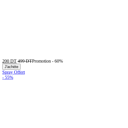
200
DT
499
DT
Promotion
-
60%
J'achète
Spray Offert
-
55%