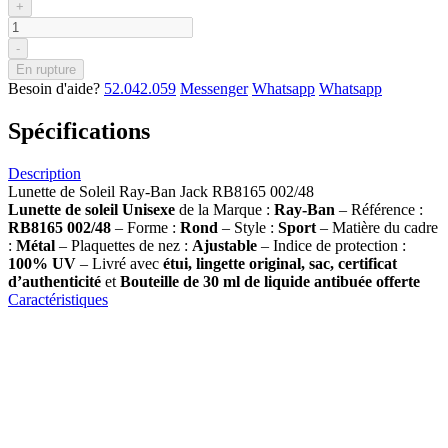
+
-
En rupture
Besoin d'aide?
52.042.059
Messenger
Whatsapp
Whatsapp
Spécifications
Description
Lunette de Soleil Ray-Ban Jack RB8165 002/48
Lunette de soleil
Unisexe
de la Marque :
Ray-Ban
– Référence :
RB8165 002/48
– Forme :
Rond
– Style :
Sport
– Matière du cadre
:
Métal
– Plaquettes de nez :
Ajustable
– Indice de protection :
100% UV
– Livré avec
étui, lingette original, sac, certificat
d’authenticité
et
Bouteille de 30 ml
de liquide antibuée offerte
Caractéristiques