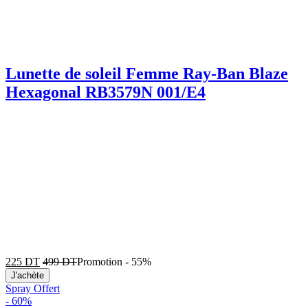
Lunette de soleil Femme Ray-Ban Blaze
Hexagonal RB3579N 001/E4
225
DT
499
DT
Promotion
-
55%
J'achète
Spray Offert
-
60%