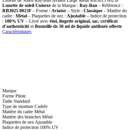
Lunette de Soleil Ray-Ban Aviator Large Métal RB3025 0023F
Lunette de soleil
Unisexe
de la Marque :
Ray-Ban
– Référence :
RB3025 0023F
– Forme :
Aviator
– Style :
Classique
– Matière du
cadre :
Métal
– Plaquettes de nez :
Ajustable
– Indice de protection
:
100% UV
– Livré avec
étui, lingette original, sac, certificat
d’authenticité
et
Bouteille de 30 ml
de liquide antibuée offerte
Caractéristiques
Marque
Forme
Pilote
Taille
Standard
Type de monture
Cadrée
Matière du cadre
Métal
Matière des branches
Métal
Plaquettes de nez
Ajustable
Indice de protection
100% UV