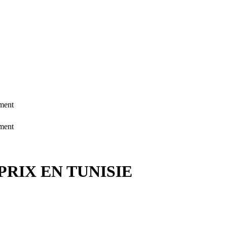
ement
ement
RIX EN TUNISIE