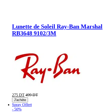
Lunette de Soleil Ray-Ban Marshal
RB3648 9102/3M
275 DT
499 DT
J'achète
Spray Offert
-
50%