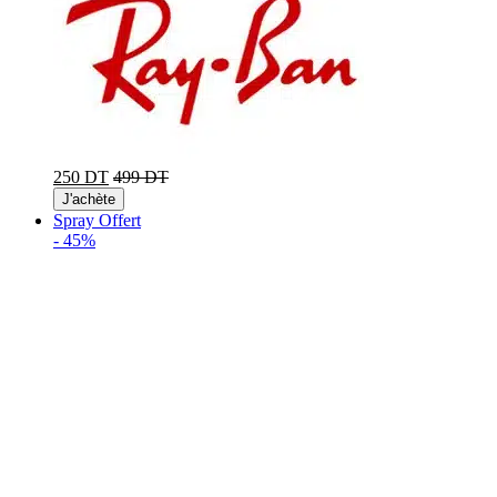
250 DT
499 DT
J'achète
Spray Offert
-
45%