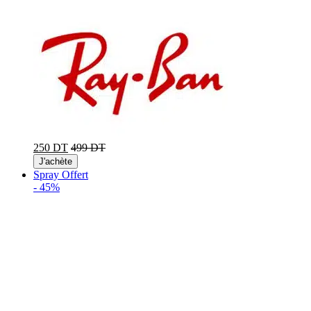
250 DT
499 DT
J'achète
Spray Offert
-
45%