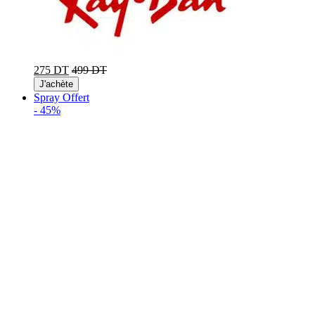
275 DT
499 DT
J'achète
Spray Offert
-
45%