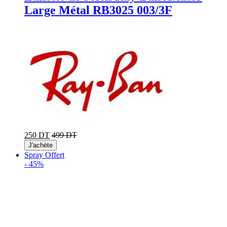
Large Métal RB3025 003/3F
250 DT
499 DT
J'achète
Spray Offert
-
45%