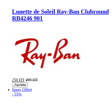
Lunette de Soleil Ray-Ban Clubround
RB4246 901
250 DT
499 DT
J'achète
Spray Offert
-
55%