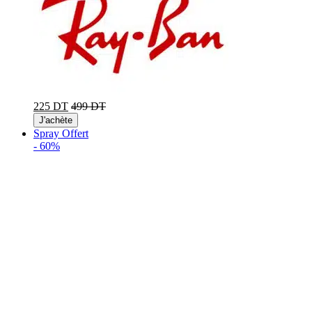
225 DT
499 DT
J'achète
Spray Offert
-
60%