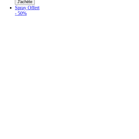
J'achète
Spray Offert
-
50%