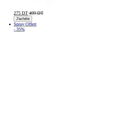
275 DT
499 DT
J'achète
Spray Offert
-
35%