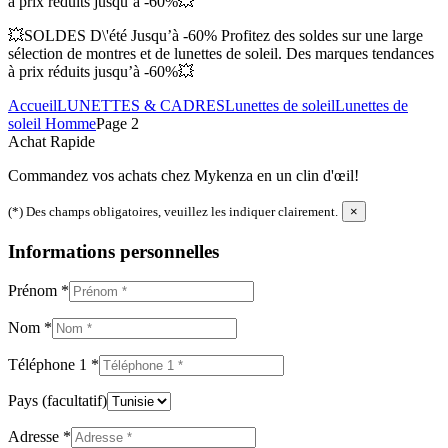
à prix réduits jusqu’à -60%💥
💥SOLDES D\'été Jusqu’à -60% Profitez des soldes sur une large
sélection de montres et de lunettes de soleil. Des marques tendances
à prix réduits jusqu’à -60%💥
Accueil
LUNETTES & CADRES
Lunettes de soleil
Lunettes de
soleil Homme
Page 2
Achat Rapide
Commandez vos achats chez Mykenza en un clin d'œil!
(*) Des champs obligatoires, veuillez les indiquer clairement.
×
Informations personnelles
Prénom
*
Nom
*
Téléphone 1
*
Pays
(facultatif)
Adresse
*