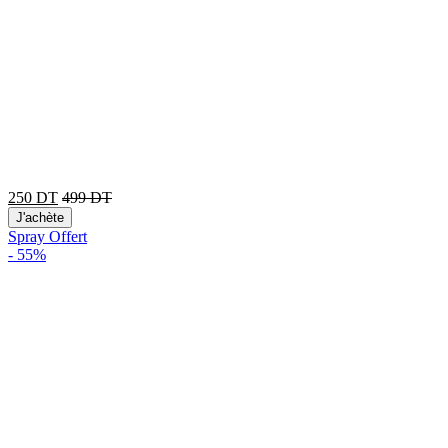
250
DT
499
DT
J'achète
Spray Offert
-
55%