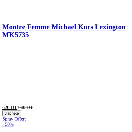
Montre Femme Michael Kors Lexington
MK5735
620
DT
940
DT
J'achète
Spray Offert
-
50%