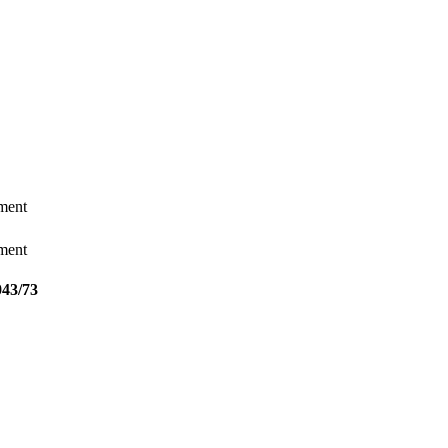
ement
ement
043/73