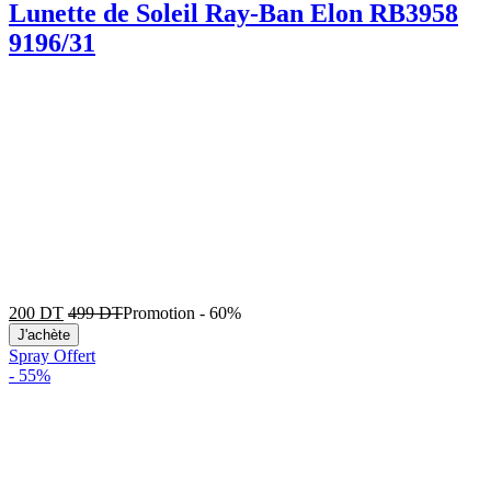
Lunette de Soleil Ray-Ban Elon RB3958
9196/31
200
DT
499
DT
Promotion
-
60%
J'achète
Spray Offert
-
55%