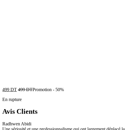
499
DT
499
DT
Promotion
-
50%
En rupture
Avis Clients
Radhwen Abidi
Une sériosité et une professionnalisme qui ont largement déplacé la