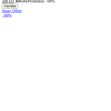
200
DT
499
DT
Promotion
-
60%
J'achète
Spray Offert
-
60%