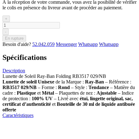
À la réception de votre commande, vous avez la posibilité de vérifier
le colis en présence du livreur avant de procéder au paiement.
+
-
En rupture
Besoin d'aide?
52.042.059
Messenger
Whatsapp
Whatsapp
Spécifications
Description
Lunette de Soleil Ray-Ban Folding RB3517 029/NB
Lunette de soleil
Unisexe
de la Marque :
Ray-Ban
– Référence :
RB3517 029/NB
– Forme :
Rond
– Style :
Tendance
– Matière du
cadre :
Plastique
et
Métal
– Plaquettes de nez :
Ajustable
– Indice
de protection :
100% UV
– Livré avec
étui, lingette original, sac,
certificat d’authenticité
et
Bouteille de 30 ml
de liquide antibuée
offerte
Caractéristiques