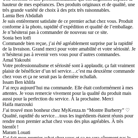
hauteur de mes espérances. Des produits originaux et de qualité, une
très grande variété de choix à des prix très raisonnables.
Lamia Ben Abdallah
Je suis entièrement satisfaite de ce premier achat chez vous. Produit
conforme à la photo, rapidité d’expédition et qualité de l’emballage.
Je n’hésiterai pas à commander de nouveau sur ce site.
Sonia ben lotfi
Commande bien reçue, j’ai été agréablement surprise par la rapidité
de la livraison. Grand merci pour votre amabilité et votre sériosité. Je
n’hésiterai pas à revenir vers vous pour d’autres commandes.
Amal Yakoubi
Votre professionnalisme et sériosité sont à applaudir, ça fait vraiment
plaisir de bénéficier d’un tel service…c’est ma deuxième commande
chez vous et ça ne serait pas la dernière nchallah.
Issam Ben khlifa
J’ai reçu aujourd’hui ma commande. Elle était conformément à mes
attentes. Je vous remercie vivement pour la qualité du produit mais
aussi pour la perfection du service. À la prochaine. Merci
Haifa marzouki
J’ai trouvé mon bonheur chez MyKenza.tn “Montre Burberry” ♡
Qualité, rapidité du service…tous les ingrédients étaient réunis pour
rendre mon premier achat chez vous des plus agréables. À très
bientôt !
Maram Louati
J’ai fait mon premier achat chez vous et ça ne sera sûrement pas le