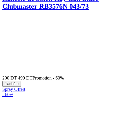
Clubmaster RB3576N 043/73
200
DT
499
DT
Promotion
-
60%
J'achète
Spray Offert
-
60%