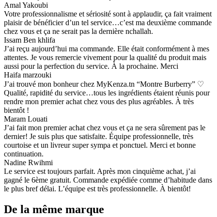
Amal Yakoubi
Votre professionnalisme et sériosité sont à applaudir, ça fait vraiment
plaisir de bénéficier d’un tel service…c’est ma deuxième commande
chez vous et ça ne serait pas la dernière nchallah.
Issam Ben khlifa
J’ai reçu aujourd’hui ma commande. Elle était conformément à mes
attentes. Je vous remercie vivement pour la qualité du produit mais
aussi pour la perfection du service. À la prochaine. Merci
Haifa marzouki
J’ai trouvé mon bonheur chez MyKenza.tn “Montre Burberry” ♡
Qualité, rapidité du service…tous les ingrédients étaient réunis pour
rendre mon premier achat chez vous des plus agréables. À très
bientôt !
Maram Louati
J’ai fait mon premier achat chez vous et ça ne sera sûrement pas le
dernier! Je suis plus que satisfaite. Équipe professionnelle, très
courtoise et un livreur super sympa et ponctuel. Merci et bonne
continuation.
Nadine Rwihmi
Le service est toujours parfait. Après mon cinquième achat, j’ai
gagné le 6ème gratuit. Commande expédiée comme d’habitude dans
le plus bref délai. L’équipe est très professionnelle. À bientôt!
De la même marque