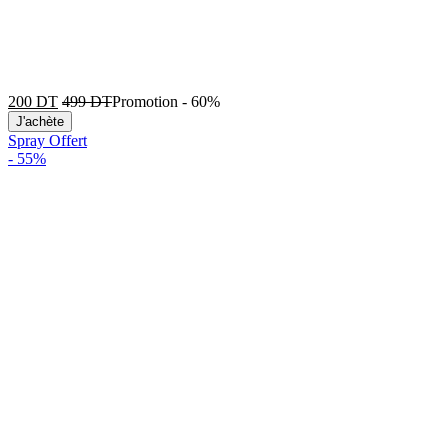
200
DT
499
DT
Promotion
-
60%
J'achète
Spray Offert
-
55%