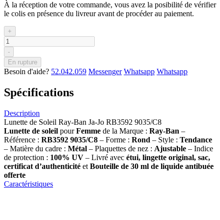
À la réception de votre commande, vous avez la posibilité de vérifier
le colis en présence du livreur avant de procéder au paiement.
+
-
En rupture
Besoin d'aide?
52.042.059
Messenger
Whatsapp
Whatsapp
Spécifications
Description
Lunette de Soleil Ray-Ban Ja-Jo RB3592 9035/C8
Lunette de soleil
pour
Femme
de la Marque :
Ray-Ban
–
Référence :
RB3592 9035/C8
– Forme :
Rond
– Style :
Tendance
– Matière du cadre :
Métal
– Plaquettes de nez :
Ajustable
– Indice
de protection :
100% UV
– Livré avec
étui, lingette original, sac,
certificat d’authenticité
et
Bouteille de 30 ml
de liquide antibuée
offerte
Caractéristiques