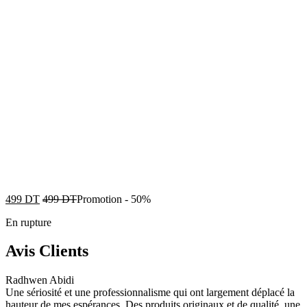
499
DT
499
DT
Promotion
-
50%
En rupture
Avis Clients
Radhwen Abidi
Une sériosité et une professionnalisme qui ont largement déplacé la
hauteur de mes espérances. Des produits originaux et de qualité, une