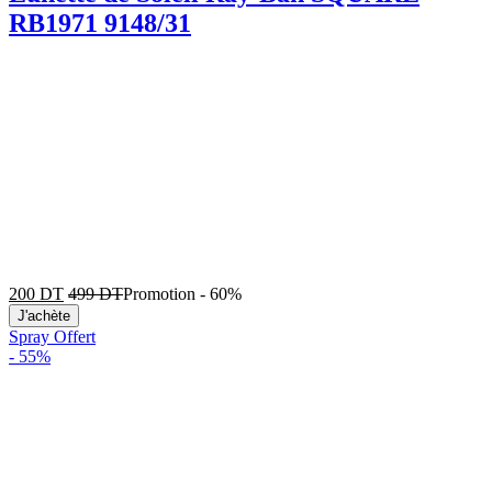
RB1971 9148/31
200
DT
499
DT
Promotion
-
60%
J'achète
Spray Offert
-
55%