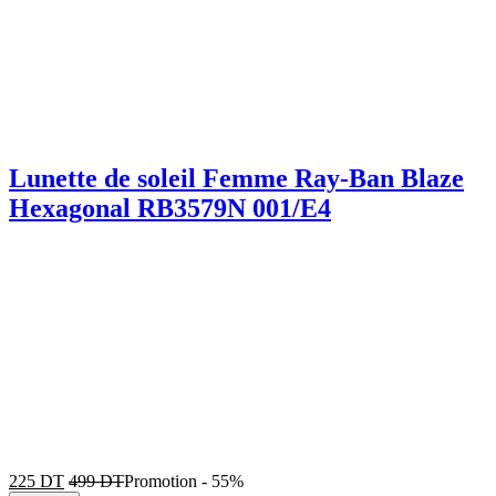
Lunette de soleil Femme Ray-Ban Blaze
Hexagonal RB3579N 001/E4
225
DT
499
DT
Promotion
-
55%