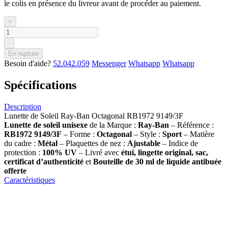
le colis en présence du livreur avant de procéder au paiement.
+
-
En rupture
Besoin d'aide?
52.042.059
Messenger
Whatsapp
Whatsapp
Spécifications
Description
Lunette de Soleil Ray-Ban Octagonal RB1972 9149/3F
Lunette de soleil
unisexe
de la Marque :
Ray-Ban
– Référence :
RB1972 9149/3F
– Forme :
Octagonal
– Style :
Sport
– Matière
du cadre :
Métal
– Plaquettes de nez :
Ajustable
– Indice de
protection :
100% UV
– Livré avec
étui, lingette original, sac,
certificat d’authenticité
et
Bouteille de 30 ml
de liquide antibuée
offerte
Caractéristiques