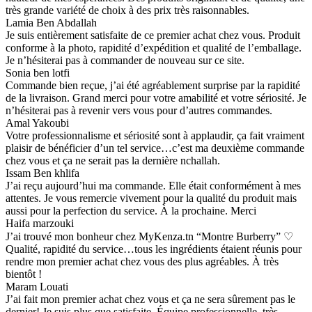
très grande variété de choix à des prix très raisonnables.
Lamia Ben Abdallah
Je suis entièrement satisfaite de ce premier achat chez vous. Produit
conforme à la photo, rapidité d’expédition et qualité de l’emballage.
Je n’hésiterai pas à commander de nouveau sur ce site.
Sonia ben lotfi
Commande bien reçue, j’ai été agréablement surprise par la rapidité
de la livraison. Grand merci pour votre amabilité et votre sériosité. Je
n’hésiterai pas à revenir vers vous pour d’autres commandes.
Amal Yakoubi
Votre professionnalisme et sériosité sont à applaudir, ça fait vraiment
plaisir de bénéficier d’un tel service…c’est ma deuxième commande
chez vous et ça ne serait pas la dernière nchallah.
Issam Ben khlifa
J’ai reçu aujourd’hui ma commande. Elle était conformément à mes
attentes. Je vous remercie vivement pour la qualité du produit mais
aussi pour la perfection du service. À la prochaine. Merci
Haifa marzouki
J’ai trouvé mon bonheur chez MyKenza.tn “Montre Burberry” ♡
Qualité, rapidité du service…tous les ingrédients étaient réunis pour
rendre mon premier achat chez vous des plus agréables. À très
bientôt !
Maram Louati
J’ai fait mon premier achat chez vous et ça ne sera sûrement pas le
dernier! Je suis plus que satisfaite. Équipe professionnelle, très