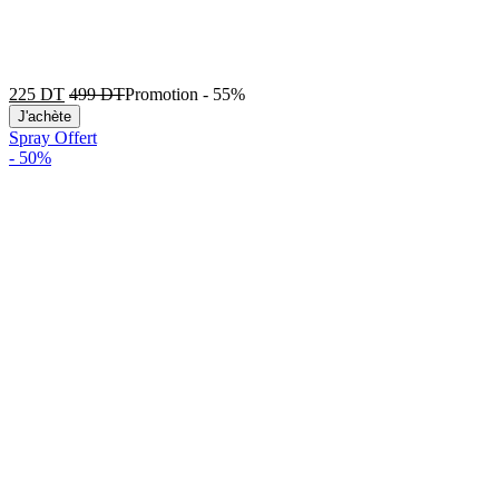
225
DT
499
DT
Promotion
-
55%
J'achète
Spray Offert
-
50%