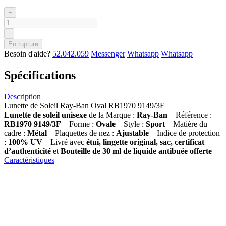
+
-
En rupture
Besoin d'aide?
52.042.059
Messenger
Whatsapp
Whatsapp
Spécifications
Description
Lunette de Soleil Ray-Ban Oval RB1970 9149/3F
Lunette de soleil
unisexe
de la Marque :
Ray-Ban
– Référence :
RB1970 9149/3F
– Forme :
Ovale
– Style :
Sport
– Matière du
cadre :
Métal
– Plaquettes de nez :
Ajustable
– Indice de protection
:
100% UV
– Livré avec
étui, lingette original, sac, certificat
d’authenticité
et
Bouteille de 30 ml
de liquide antibuée offerte
Caractéristiques