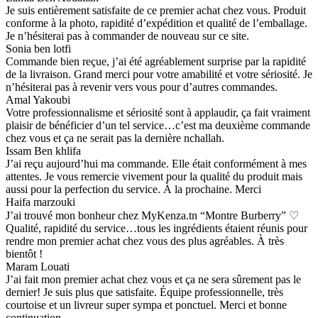
Je suis entièrement satisfaite de ce premier achat chez vous. Produit
conforme à la photo, rapidité d’expédition et qualité de l’emballage.
Je n’hésiterai pas à commander de nouveau sur ce site.
Sonia ben lotfi
Commande bien reçue, j’ai été agréablement surprise par la rapidité
de la livraison. Grand merci pour votre amabilité et votre sériosité. Je
n’hésiterai pas à revenir vers vous pour d’autres commandes.
Amal Yakoubi
Votre professionnalisme et sériosité sont à applaudir, ça fait vraiment
plaisir de bénéficier d’un tel service…c’est ma deuxième commande
chez vous et ça ne serait pas la dernière nchallah.
Issam Ben khlifa
J’ai reçu aujourd’hui ma commande. Elle était conformément à mes
attentes. Je vous remercie vivement pour la qualité du produit mais
aussi pour la perfection du service. À la prochaine. Merci
Haifa marzouki
J’ai trouvé mon bonheur chez MyKenza.tn “Montre Burberry” ♡
Qualité, rapidité du service…tous les ingrédients étaient réunis pour
rendre mon premier achat chez vous des plus agréables. À très
bientôt !
Maram Louati
J’ai fait mon premier achat chez vous et ça ne sera sûrement pas le
dernier! Je suis plus que satisfaite. Équipe professionnelle, très
courtoise et un livreur super sympa et ponctuel. Merci et bonne
continuation.