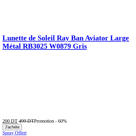
Lunette de Soleil Ray Ban Aviator Large
Métal RB3025 W0879 Gris
200
DT
499
DT
Promotion
-
60%
J'achète
Spray Offert