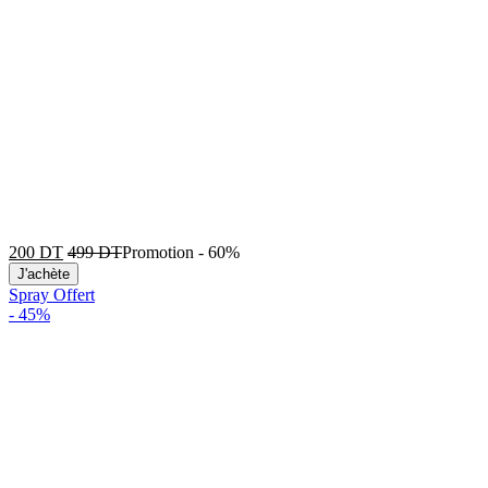
200
DT
499
DT
Promotion
-
60%
J'achète
Spray Offert
-
45%