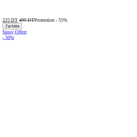
225
DT
499
DT
Promotion
-
55%
J'achète
Spray Offert
-
50%