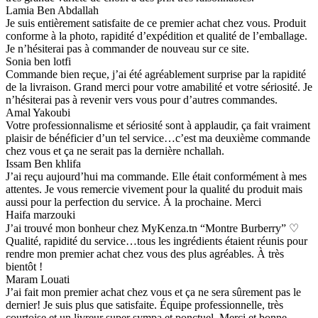
Lamia Ben Abdallah
Je suis entièrement satisfaite de ce premier achat chez vous. Produit
conforme à la photo, rapidité d’expédition et qualité de l’emballage.
Je n’hésiterai pas à commander de nouveau sur ce site.
Sonia ben lotfi
Commande bien reçue, j’ai été agréablement surprise par la rapidité
de la livraison. Grand merci pour votre amabilité et votre sériosité. Je
n’hésiterai pas à revenir vers vous pour d’autres commandes.
Amal Yakoubi
Votre professionnalisme et sériosité sont à applaudir, ça fait vraiment
plaisir de bénéficier d’un tel service…c’est ma deuxième commande
chez vous et ça ne serait pas la dernière nchallah.
Issam Ben khlifa
J’ai reçu aujourd’hui ma commande. Elle était conformément à mes
attentes. Je vous remercie vivement pour la qualité du produit mais
aussi pour la perfection du service. À la prochaine. Merci
Haifa marzouki
J’ai trouvé mon bonheur chez MyKenza.tn “Montre Burberry” ♡
Qualité, rapidité du service…tous les ingrédients étaient réunis pour
rendre mon premier achat chez vous des plus agréables. À très
bientôt !
Maram Louati
J’ai fait mon premier achat chez vous et ça ne sera sûrement pas le
dernier! Je suis plus que satisfaite. Équipe professionnelle, très
courtoise et un livreur super sympa et ponctuel. Merci et bonne