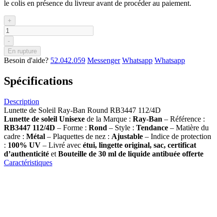
le colis en présence du livreur avant de procéder au paiement.
+
-
En rupture
Besoin d'aide?
52.042.059
Messenger
Whatsapp
Whatsapp
Spécifications
Description
Lunette de Soleil Ray-Ban Round RB3447 112/4D
Lunette de soleil Unisexe
de la Marque :
Ray-Ban
– Référence :
RB3447 112/4D
– Forme :
Rond
– Style :
Tendance
– Matière du
cadre :
Métal
– Plaquettes de nez :
Ajustable
– Indice de protection
:
100% UV
– Livré avec
étui, lingette original, sac, certificat
d’authenticité
et
Bouteille de 30 ml
de liquide antibuée offerte
Caractéristiques