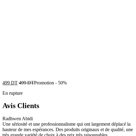
499
DT
499
DT
Promotion
-
50%
En rupture
Avis Clients
Radhwen Abidi
Une sériosité et une professionnalisme qui ont largement déplacé la
hauteur de mes espérances. Des produits originaux et de qualité, une
très grande variété de choix à des prix très raisonnables.