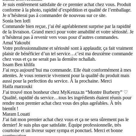
Je suis entièrement satisfaite de ce premier achat chez vous. Produit
conforme à la photo, rapidité d’expédition et qualité de l’emballage.
Je n’hésiterai pas à commander de nouveau sur ce site.
Sonia ben lotfi
Commande bien reçue, j’ai été agréablement surprise par la rapidité
de la livraison. Grand merci pour votre amabilité et votre sériosité. Je
n’hésiterai pas à revenir vers vous pour d’autres commandes.
Amal Yakoubi
Votre professionnalisme et sériosité sont à applaudir, ça fait vraiment
plaisir de bénéficier d’un tel service…c’est ma deuxième commande
chez vous et ça ne serait pas la dernière nchallah.
Issam Ben khlifa
J’ai reçu aujourd’hui ma commande. Elle était conformément à mes
attentes. Je vous remercie vivement pour la qualité du produit mais
aussi pour la perfection du service. À la prochaine. Merci
Haifa marzouki
J’ai trouvé mon bonheur chez MyKenza.tn “Montre Burberry” ♡
Qualité, rapidité du service…tous les ingrédients étaient réunis pour
rendre mon premier achat chez vous des plus agréables. À très
bientôt !
Maram Louati
J’ai fait mon premier achat chez vous et ça ne sera sûrement pas le
dernier! Je suis plus que satisfaite. Équipe professionnelle, très
courtoise et un livreur super sympa et ponctuel. Merci et bonne
continuation.