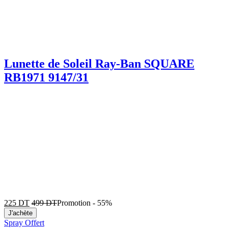
Lunette de Soleil Ray-Ban SQUARE
RB1971 9147/31
225
DT
499
DT
Promotion
-
55%
J'achète
Spray Offert