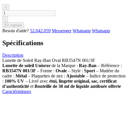
+
-
En rupture
Besoin d'aide?
52.042.059
Messenger
Whatsapp
Whatsapp
Spécifications
Description
Lunette de Soleil Ray-Ban Oval RB3547N 001/3F
Lunette de soleil
Unisexe
de la Marque :
Ray-Ban
– Référence :
RB3547N 001/3F
– Forme :
Ovale
– Style :
Sport
– Matière du
cadre :
Métal
– Plaquettes de nez :
Ajustable
– Indice de protection
:
100% UV
– Livré avec
étui, lingette original, sac, certificat
d’authenticité
et
Bouteille de 30 ml
de liquide antibuée offerte
Caractéristiques