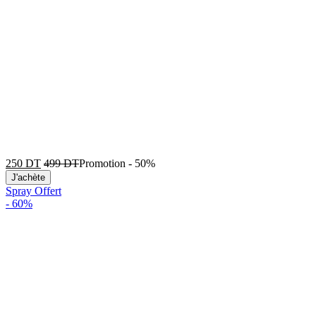
250
DT
499
DT
Promotion
-
50%
J'achète
Spray Offert
-
60%