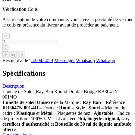
Vérification
Colis
À la réception de votre commande, vous avez la posibilité de vérifier
le colis en présence du livreur avant de procéder au paiement.
+
-
En rupture
Besoin d'aide?
52.042.059
Messenger
Whatsapp
Whatsapp
Spécifications
Description
Lunette de Soleil Ray-Ban Round Double Bridge RB3647N
001/4O
Lunette de soleil Unisexe
de la Marque :
Ray-Ban
– Référence :
RB3647N 001/4O
– Forme :
Rond
– Style :
Sport
– Matière du
cadre :
Plastique
et
Métal
– Plaquettes de nez :
Ajustable
– Indice
de protection :
100% UV
– Livré avec
étui, lingette original, sac,
certificat d’authenticité
et
Bouteille de 30 ml
de liquide antibuée
offerte
Caractéristiques