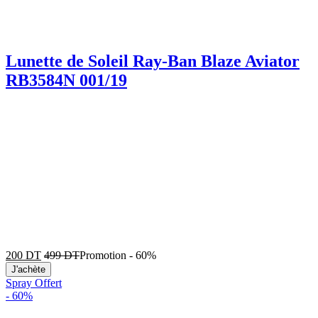
Lunette de Soleil Ray-Ban Blaze Aviator
RB3584N 001/19
200
DT
499
DT
Promotion
-
60%
J'achète
Spray Offert
-
60%