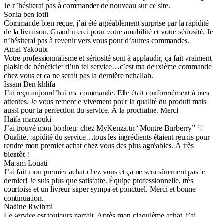
Je n’hésiterai pas à commander de nouveau sur ce site.
Sonia ben lotfi
Commande bien reçue, j’ai été agréablement surprise par la rapidité
de la livraison. Grand merci pour votre amabilité et votre sériosité. Je
n’hésiterai pas à revenir vers vous pour d’autres commandes.
Amal Yakoubi
Votre professionnalisme et sériosité sont à applaudir, ça fait vraiment
plaisir de bénéficier d’un tel service…c’est ma deuxième commande
chez vous et ça ne serait pas la dernière nchallah.
Issam Ben khlifa
J’ai reçu aujourd’hui ma commande. Elle était conformément à mes
attentes. Je vous remercie vivement pour la qualité du produit mais
aussi pour la perfection du service. À la prochaine. Merci
Haifa marzouki
J’ai trouvé mon bonheur chez MyKenza.tn “Montre Burberry” ♡
Qualité, rapidité du service…tous les ingrédients étaient réunis pour
rendre mon premier achat chez vous des plus agréables. À très
bientôt !
Maram Louati
J’ai fait mon premier achat chez vous et ça ne sera sûrement pas le
dernier! Je suis plus que satisfaite. Équipe professionnelle, très
courtoise et un livreur super sympa et ponctuel. Merci et bonne
continuation.
Nadine Rwihmi
Le service est toujours parfait. Après mon cinquième achat, j’ai