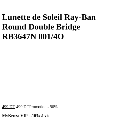
Lunette de Soleil Ray-Ban
Round Double Bridge
RB3647N 001/4O
499
DT
499
DT
Promotion
-
50%
MyKenza VIP
:
-10% à vie