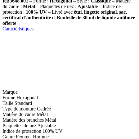
RB3648 001
– Forme :
Hexagonal
– Style :
Classique
– Matière
du cadre :
Métal
– Plaquettes de nez :
Ajustable
– Indice de
protection :
100% UV
– Livré avec
étui, lingette original, sac,
certificat d’authenticité
et
Bouteille de 30 ml
de liquide antibuée
offerte
Caractéristiques
Marque
Forme
Hexagonal
Taille
Standard
Type de monture
Cadrée
Matière du cadre
Métal
Matière des branches
Métal
Plaquettes de nez
Ajustable
Indice de protection
100% UV
Genre
Femme, Homme