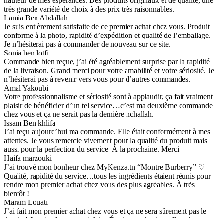
hauteur de mes espérances. Des produits originaux et de qualité, une
très grande variété de choix à des prix très raisonnables.
Lamia Ben Abdallah
Je suis entièrement satisfaite de ce premier achat chez vous. Produit
conforme à la photo, rapidité d’expédition et qualité de l’emballage.
Je n’hésiterai pas à commander de nouveau sur ce site.
Sonia ben lotfi
Commande bien reçue, j’ai été agréablement surprise par la rapidité
de la livraison. Grand merci pour votre amabilité et votre sériosité. Je
n’hésiterai pas à revenir vers vous pour d’autres commandes.
Amal Yakoubi
Votre professionnalisme et sériosité sont à applaudir, ça fait vraiment
plaisir de bénéficier d’un tel service…c’est ma deuxième commande
chez vous et ça ne serait pas la dernière nchallah.
Issam Ben khlifa
J’ai reçu aujourd’hui ma commande. Elle était conformément à mes
attentes. Je vous remercie vivement pour la qualité du produit mais
aussi pour la perfection du service. À la prochaine. Merci
Haifa marzouki
J’ai trouvé mon bonheur chez MyKenza.tn “Montre Burberry” ♡
Qualité, rapidité du service…tous les ingrédients étaient réunis pour
rendre mon premier achat chez vous des plus agréables. À très
bientôt !
Maram Louati
J’ai fait mon premier achat chez vous et ça ne sera sûrement pas le