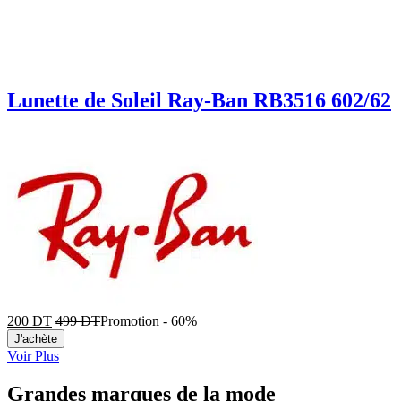
Lunette de Soleil Ray-Ban RB3516 602/62
200
DT
499
DT
Promotion
-
60%
J'achète
Voir Plus
Grandes marques de la mode