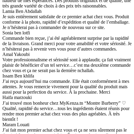
hauteur de mes espérances. Des produits originaux et de qualité, une
très grande variété de choix à des prix très raisonnables.
Lamia Ben Abdallah
Je suis entièrement satisfaite de ce premier achat chez vous. Produit
conforme à la photo, rapidité d’expédition et qualité de l’emballage.
Je n’hésiterai pas à commander de nouveau sur ce site.
Sonia ben lotfi
Commande bien reçue, j’ai été agréablement surprise par la rapidité
de la livraison. Grand merci pour votre amabilité et votre sériosité. Je
n’hésiterai pas à revenir vers vous pour d’autres commandes.
Amal Yakoubi
Votre professionnalisme et sériosité sont à applaudir, ça fait vraiment
plaisir de bénéficier d’un tel service…c’est ma deuxième commande
chez vous et ça ne serait pas la dernière nchallah.
Issam Ben khlifa
J’ai reçu aujourd’hui ma commande. Elle était conformément à mes
attentes. Je vous remercie vivement pour la qualité du produit mais
aussi pour la perfection du service. À la prochaine. Merci
Haifa marzouki
J’ai trouvé mon bonheur chez MyKenza.tn “Montre Burberry” ♡
Qualité, rapidité du service…tous les ingrédients étaient réunis pour
rendre mon premier achat chez vous des plus agréables. À très
bientôt !
Maram Louati
J’ai fait mon premier achat chez vous et ça ne sera sûrement pas le