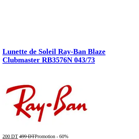
Lunette de Soleil Ray-Ban Blaze
Clubmaster RB3576N 043/73
200
DT
499
DT
Promotion
-
60%