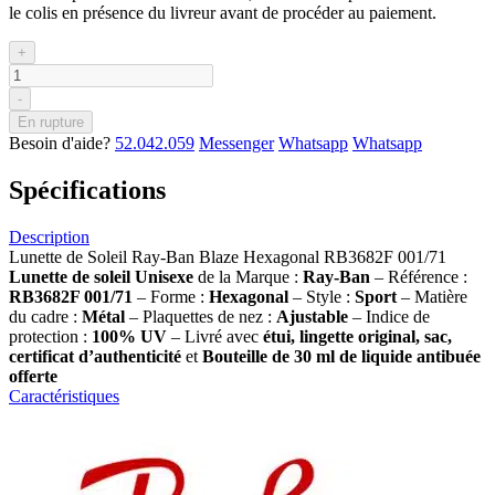
le colis en présence du livreur avant de procéder au paiement.
+
-
En rupture
Besoin d'aide?
52.042.059
Messenger
Whatsapp
Whatsapp
Spécifications
Description
Lunette de Soleil Ray-Ban Blaze Hexagonal RB3682F 001/71
Lunette de soleil
Unisexe
de la Marque :
Ray-Ban
– Référence :
RB3682F 001/71
– Forme :
Hexagonal
– Style :
Sport
– Matière
du cadre :
Métal
– Plaquettes de nez :
Ajustable
– Indice de
protection :
100% UV
– Livré avec
étui, lingette original, sac,
certificat d’authenticité
et
Bouteille de 30 ml
de liquide antibuée
offerte
Caractéristiques