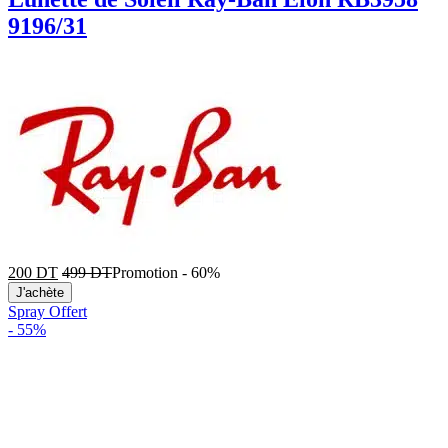
9196/31
200
DT
499
DT
Promotion
-
60%
J'achète
Spray Offert
-
55%