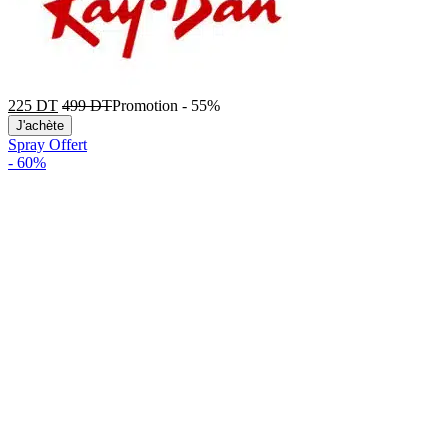
225
DT
499
DT
Promotion
-
55%
J'achète
Spray Offert
-
60%