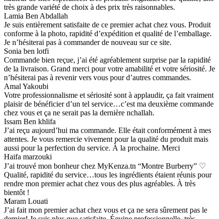
très grande variété de choix à des prix très raisonnables.
Lamia Ben Abdallah
Je suis entièrement satisfaite de ce premier achat chez vous. Produit
conforme à la photo, rapidité d’expédition et qualité de l’emballage.
Je n’hésiterai pas à commander de nouveau sur ce site.
Sonia ben lotfi
Commande bien reçue, j’ai été agréablement surprise par la rapidité
de la livraison. Grand merci pour votre amabilité et votre sériosité. Je
n’hésiterai pas à revenir vers vous pour d’autres commandes.
Amal Yakoubi
Votre professionnalisme et sériosité sont à applaudir, ça fait vraiment
plaisir de bénéficier d’un tel service…c’est ma deuxième commande
chez vous et ça ne serait pas la dernière nchallah.
Issam Ben khlifa
J’ai reçu aujourd’hui ma commande. Elle était conformément à mes
attentes. Je vous remercie vivement pour la qualité du produit mais
aussi pour la perfection du service. À la prochaine. Merci
Haifa marzouki
J’ai trouvé mon bonheur chez MyKenza.tn “Montre Burberry” ♡
Qualité, rapidité du service…tous les ingrédients étaient réunis pour
rendre mon premier achat chez vous des plus agréables. À très
bientôt !
Maram Louati
J’ai fait mon premier achat chez vous et ça ne sera sûrement pas le
dernier! Je suis plus que satisfaite. Équipe professionnelle, très