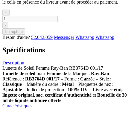
le colis en présence du livreur avant de procéder au paiement.
+
-
En rupture
Besoin d'aide?
52.042.059
Messenger
Whatsapp
Whatsapp
Spécifications
Description
Lunette de Soleil Femme Ray-Ban RB3764D 001/17
Lunette de soleil
pour
Femme
de la Marque :
Ray-Ban
–
Référence :
RB3764D 001/17
– Forme :
Carrée
– Style :
Classique
– Matière du cadre :
Métal
– Plaquettes de nez :
Ajustable
– Indice de protection :
100% UV
– Livré avec
étui,
lingette original, sac, certificat d’authenticité
et
Bouteille de 30
ml
de liquide antibuée offerte
Caractéristiques