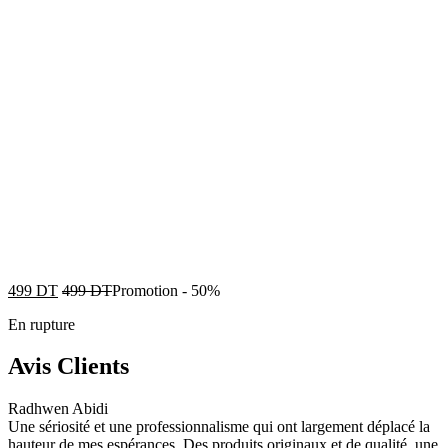
499
DT
499
DT
Promotion
-
50%
En rupture
Avis Clients
Radhwen Abidi
Une sériosité et une professionnalisme qui ont largement déplacé la
hauteur de mes espérances. Des produits originaux et de qualité, une