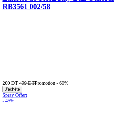
RB3561 002/58
200
DT
499
DT
Promotion
-
60%
J'achète
Spray Offert
-
45%