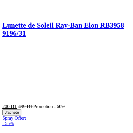
Lunette de Soleil Ray-Ban Elon RB3958
9196/31
200
DT
499
DT
Promotion
-
60%
J'achète
Spray Offert
-
55%