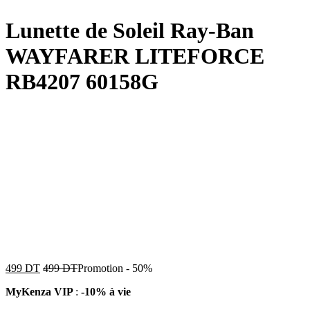
Lunette de Soleil Ray-Ban
WAYFARER LITEFORCE
RB4207 60158G
499
DT
499
DT
Promotion
-
50%
MyKenza VIP
:
-10% à vie