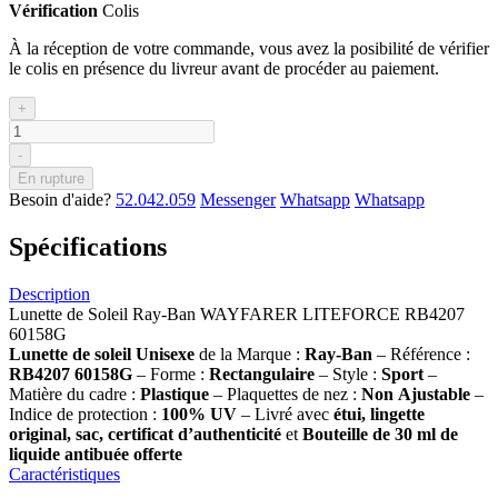
Vérification
Colis
À la réception de votre commande, vous avez la posibilité de vérifier
le colis en présence du livreur avant de procéder au paiement.
+
-
En rupture
Besoin d'aide?
52.042.059
Messenger
Whatsapp
Whatsapp
Spécifications
Description
Lunette de Soleil Ray-Ban WAYFARER LITEFORCE RB4207
60158G
Lunette de soleil
Unisexe
de la Marque :
Ray-Ban
– Référence :
RB4207 60158G
– Forme :
Rectangulaire
– Style :
Sport
–
Matière du cadre :
Plastique
– Plaquettes de nez :
Non
Ajustable
–
Indice de protection :
100% UV
– Livré avec
étui, lingette
original, sac, certificat d’authenticité
et
Bouteille de 30 ml
de
liquide antibuée offerte
Caractéristiques