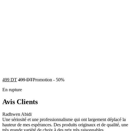
499
DT
499
DT
Promotion
-
50%
En rupture
Avis Clients
Radhwen Abidi
Une sériosité et une professionnalisme qui ont largement déplacé la
hauteur de mes espérances. Des produits originaux et de qualité, une
très grande variété de choix à des prix très raisonnables.