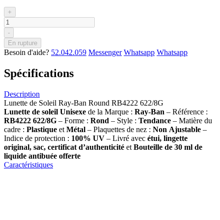
+
-
En rupture
Besoin d'aide?
52.042.059
Messenger
Whatsapp
Whatsapp
Spécifications
Description
Lunette de Soleil Ray-Ban Round RB4222 622/8G
Lunette de soleil
Unisexe
de la Marque :
Ray-Ban
– Référence :
RB4222 622/8G
– Forme :
Rond
– Style :
Tendance
– Matière du
cadre :
Plastique
et
Métal
– Plaquettes de nez :
Non
Ajustable
–
Indice de protection :
100% UV
– Livré avec
étui, lingette
original, sac, certificat d’authenticité
et
Bouteille de 30 ml
de
liquide antibuée offerte
Caractéristiques