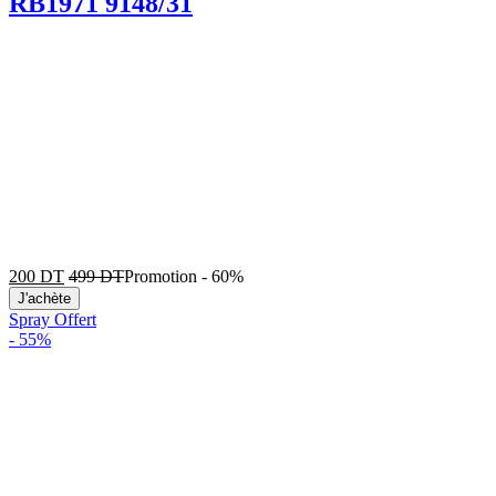
RB1971 9148/31
200
DT
499
DT
Promotion
-
60%
J'achète
Spray Offert
-
55%