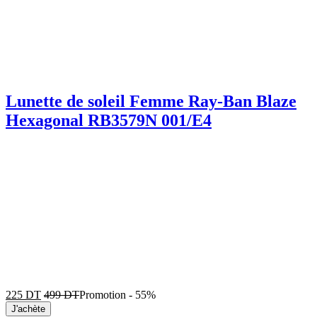
Lunette de soleil Femme Ray-Ban Blaze
Hexagonal RB3579N 001/E4
225
DT
499
DT
Promotion
-
55%
J'achète