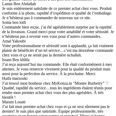
Lamia Ben Abdallah
Je suis entièrement satisfaite de ce premier achat chez vous. Produit
conforme à la photo, rapidité d’expédition et qualité de l’emballage.
Je n’hésiterai pas à commander de nouveau sur ce site.
Sonia ben lotfi
Commande bien reçue, j’ai été agréablement surprise par la rapidité
de la livraison. Grand merci pour votre amabilité et votre sériosité. Je
n’hésiterai pas à revenir vers vous pour d’autres commandes.
Amal Yakoubi
Votre professionnalisme et sériosité sont à applaudir, ça fait vraiment
plaisir de bénéficier d’un tel service…c’est ma deuxième commande
chez vous et ça ne serait pas la dernière nchallah.
Issam Ben khlifa
J’ai reçu aujourd’hui ma commande. Elle était conformément à mes
attentes. Je vous remercie vivement pour la qualité du produit mais
aussi pour la perfection du service. À la prochaine. Merci
Haifa marzouki
J’ai trouvé mon bonheur chez MyKenza.tn “Montre Burberry” ♡
Qualité, rapidité du service…tous les ingrédients étaient réunis pour
rendre mon premier achat chez vous des plus agréables. À très
bientôt !
Maram Louati
J’ai fait mon premier achat chez vous et ça ne sera sûrement pas le
dernier! Je suis plus que satisfaite. Équipe professionnelle, très
courtoise et un livreur super sympa et ponctuel. Merci et bonne