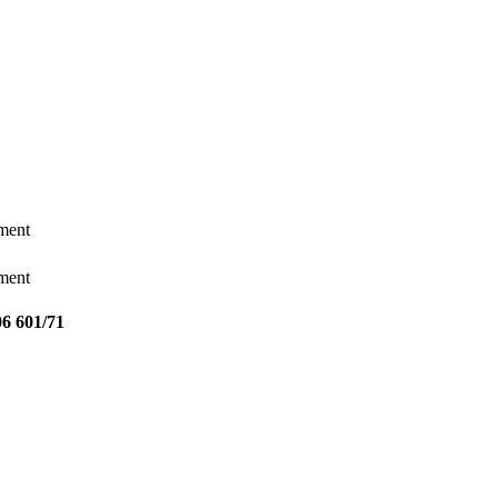
ement
ement
06 601/71