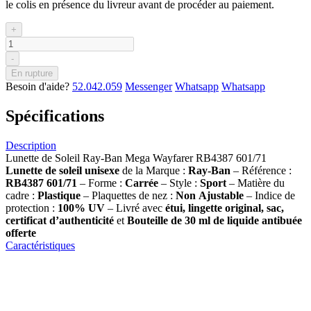
le colis en présence du livreur avant de procéder au paiement.
+
-
En rupture
Besoin d'aide?
52.042.059
Messenger
Whatsapp
Whatsapp
Spécifications
Description
Lunette de Soleil Ray-Ban Mega Wayfarer RB4387 601/71
Lunette de soleil
unisexe
de la Marque :
Ray-Ban
– Référence :
RB4387 601/71
– Forme :
Carrée
– Style :
Sport
– Matière du
cadre :
Plastique
– Plaquettes de nez :
Non
Ajustable
– Indice de
protection :
100% UV
– Livré avec
étui, lingette original, sac,
certificat d’authenticité
et
Bouteille de 30 ml
de liquide antibuée
offerte
Caractéristiques