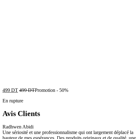
499
DT
499
DT
Promotion
-
50%
En rupture
Avis Clients
Radhwen Abidi
Une sériosité et une professionnalisme qui ont largement déplacé la
hauteur de mes espérances. Des produits originaux et de qualité, une