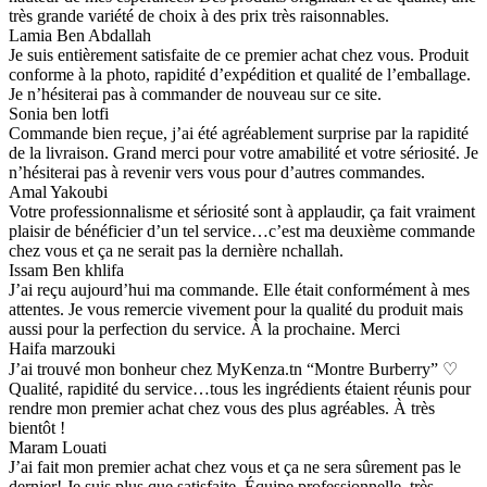
très grande variété de choix à des prix très raisonnables.
Lamia Ben Abdallah
Je suis entièrement satisfaite de ce premier achat chez vous. Produit
conforme à la photo, rapidité d’expédition et qualité de l’emballage.
Je n’hésiterai pas à commander de nouveau sur ce site.
Sonia ben lotfi
Commande bien reçue, j’ai été agréablement surprise par la rapidité
de la livraison. Grand merci pour votre amabilité et votre sériosité. Je
n’hésiterai pas à revenir vers vous pour d’autres commandes.
Amal Yakoubi
Votre professionnalisme et sériosité sont à applaudir, ça fait vraiment
plaisir de bénéficier d’un tel service…c’est ma deuxième commande
chez vous et ça ne serait pas la dernière nchallah.
Issam Ben khlifa
J’ai reçu aujourd’hui ma commande. Elle était conformément à mes
attentes. Je vous remercie vivement pour la qualité du produit mais
aussi pour la perfection du service. À la prochaine. Merci
Haifa marzouki
J’ai trouvé mon bonheur chez MyKenza.tn “Montre Burberry” ♡
Qualité, rapidité du service…tous les ingrédients étaient réunis pour
rendre mon premier achat chez vous des plus agréables. À très
bientôt !
Maram Louati
J’ai fait mon premier achat chez vous et ça ne sera sûrement pas le
dernier! Je suis plus que satisfaite. Équipe professionnelle, très