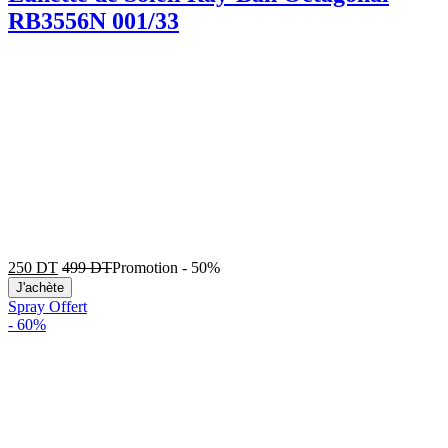
RB3556N 001/33
250
DT
499
DT
Promotion
-
50%
J'achète
Spray Offert
-
60%