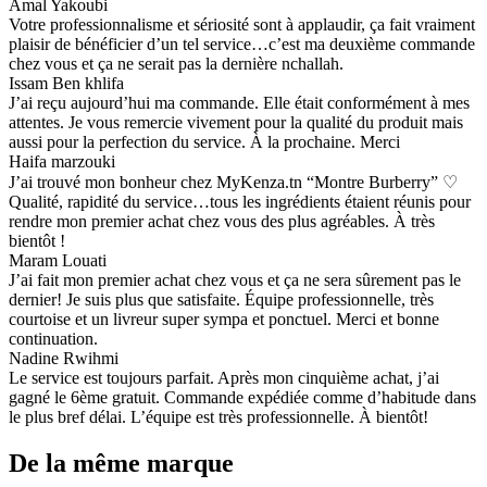
Amal Yakoubi
Votre professionnalisme et sériosité sont à applaudir, ça fait vraiment
plaisir de bénéficier d’un tel service…c’est ma deuxième commande
chez vous et ça ne serait pas la dernière nchallah.
Issam Ben khlifa
J’ai reçu aujourd’hui ma commande. Elle était conformément à mes
attentes. Je vous remercie vivement pour la qualité du produit mais
aussi pour la perfection du service. À la prochaine. Merci
Haifa marzouki
J’ai trouvé mon bonheur chez MyKenza.tn “Montre Burberry” ♡
Qualité, rapidité du service…tous les ingrédients étaient réunis pour
rendre mon premier achat chez vous des plus agréables. À très
bientôt !
Maram Louati
J’ai fait mon premier achat chez vous et ça ne sera sûrement pas le
dernier! Je suis plus que satisfaite. Équipe professionnelle, très
courtoise et un livreur super sympa et ponctuel. Merci et bonne
continuation.
Nadine Rwihmi
Le service est toujours parfait. Après mon cinquième achat, j’ai
gagné le 6ème gratuit. Commande expédiée comme d’habitude dans
le plus bref délai. L’équipe est très professionnelle. À bientôt!
De la même marque