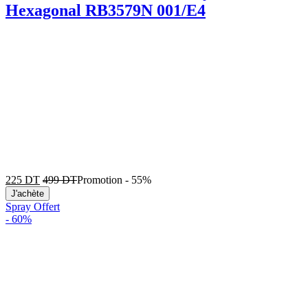
Hexagonal RB3579N 001/E4
225
DT
499
DT
Promotion
-
55%
J'achète
Spray Offert
-
60%