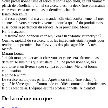
Votre professionnalisme et sériosité sont à applaudir, ça fait vraiment
plaisir de bénéficier d’un tel service…c’est ma deuxième commande
chez vous et ça ne serait pas la dernière nchallah.
Issam Ben khlifa
J’ai reçu aujourd’hui ma commande. Elle était conformément à mes
attentes. Je vous remercie vivement pour la qualité du produit mais
aussi pour la perfection du service. À la prochaine. Merci
Haifa marzouki
J’ai trouvé mon bonheur chez MyKenza.tn “Montre Burberry” ♡
Qualité, rapidité du service…tous les ingrédients étaient réunis pour
rendre mon premier achat chez vous des plus agréables. À très
bientôt !
Maram Louati
J’ai fait mon premier achat chez vous et ça ne sera sûrement pas le
dernier! Je suis plus que satisfaite. Équipe professionnelle, très
courtoise et un livreur super sympa et ponctuel. Merci et bonne
continuation.
Nadine Rwihmi
Le service est toujours parfait. Après mon cinquième achat, j’ai
gagné le 6ème gratuit. Commande expédiée comme d’habitude dans
le plus bref délai. L’équipe est très professionnelle. À bientôt!
De la même marque