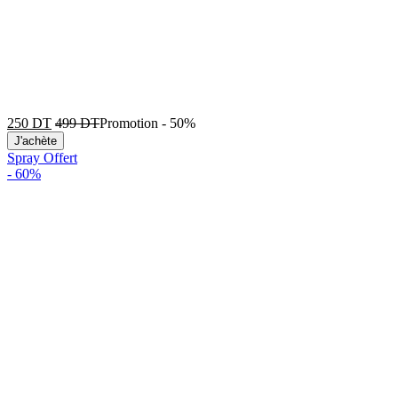
250
DT
499
DT
Promotion
-
50%
J'achète
Spray Offert
-
60%