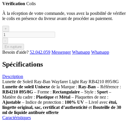
Vérification
Colis
À la réception de votre commande, vous avez la posibilité de vérifier
le colis en présence du livreur avant de procéder au paiement.
+
-
En rupture
Besoin d'aide?
52.042.059
Messenger
Whatsapp
Whatsapp
Spécifications
Description
Lunette de Soleil Ray-Ban Wayfarer Light Ray RB4210 895/8G
Lunette de soleil
Unisexe
de la Marque :
Ray-Ban
– Référence :
RB4210 895/8G
– Forme :
Rectangulaire
– Style :
Sport
–
Matière du cadre :
Plastique
et
Métal
– Plaquettes de nez :
Ajustable
– Indice de protection :
100% UV
– Livré avec
étui,
lingette original, sac, certificat d’authenticité
et
Bouteille de 30
ml
de liquide antibuée offerte
Caractéristiques