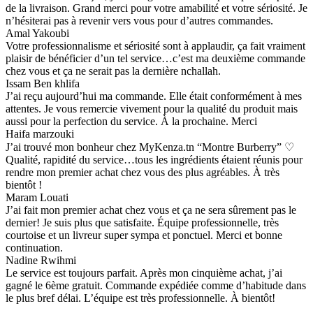
de la livraison. Grand merci pour votre amabilité et votre sériosité. Je
n’hésiterai pas à revenir vers vous pour d’autres commandes.
Amal Yakoubi
Votre professionnalisme et sériosité sont à applaudir, ça fait vraiment
plaisir de bénéficier d’un tel service…c’est ma deuxième commande
chez vous et ça ne serait pas la dernière nchallah.
Issam Ben khlifa
J’ai reçu aujourd’hui ma commande. Elle était conformément à mes
attentes. Je vous remercie vivement pour la qualité du produit mais
aussi pour la perfection du service. À la prochaine. Merci
Haifa marzouki
J’ai trouvé mon bonheur chez MyKenza.tn “Montre Burberry” ♡
Qualité, rapidité du service…tous les ingrédients étaient réunis pour
rendre mon premier achat chez vous des plus agréables. À très
bientôt !
Maram Louati
J’ai fait mon premier achat chez vous et ça ne sera sûrement pas le
dernier! Je suis plus que satisfaite. Équipe professionnelle, très
courtoise et un livreur super sympa et ponctuel. Merci et bonne
continuation.
Nadine Rwihmi
Le service est toujours parfait. Après mon cinquième achat, j’ai
gagné le 6ème gratuit. Commande expédiée comme d’habitude dans
le plus bref délai. L’équipe est très professionnelle. À bientôt!