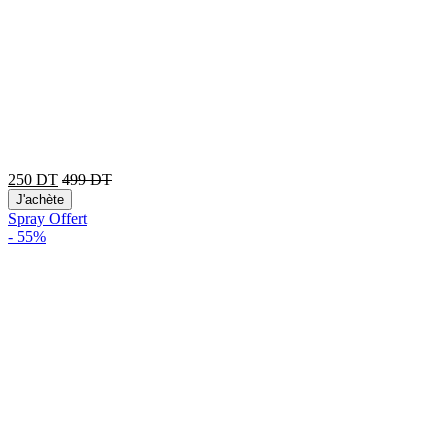
250
DT
499
DT
J'achète
Spray Offert
-
55%