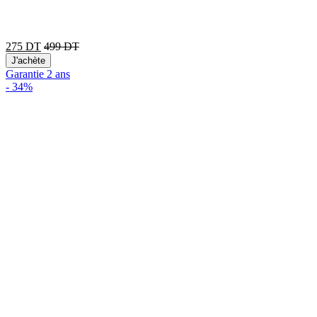
275
DT
499
DT
J'achète
Garantie 2 ans
-
34%