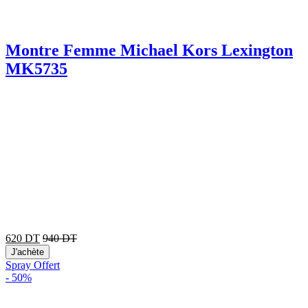
Montre Femme Michael Kors Lexington
MK5735
620
DT
940
DT
J'achète
Spray Offert
-
50%