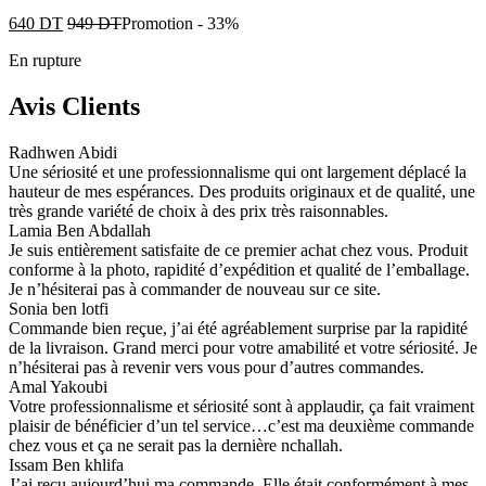
640
DT
949
DT
Promotion
-
33%
En rupture
Avis Clients
Radhwen Abidi
Une sériosité et une professionnalisme qui ont largement déplacé la
hauteur de mes espérances. Des produits originaux et de qualité, une
très grande variété de choix à des prix très raisonnables.
Lamia Ben Abdallah
Je suis entièrement satisfaite de ce premier achat chez vous. Produit
conforme à la photo, rapidité d’expédition et qualité de l’emballage.
Je n’hésiterai pas à commander de nouveau sur ce site.
Sonia ben lotfi
Commande bien reçue, j’ai été agréablement surprise par la rapidité
de la livraison. Grand merci pour votre amabilité et votre sériosité. Je
n’hésiterai pas à revenir vers vous pour d’autres commandes.
Amal Yakoubi
Votre professionnalisme et sériosité sont à applaudir, ça fait vraiment
plaisir de bénéficier d’un tel service…c’est ma deuxième commande
chez vous et ça ne serait pas la dernière nchallah.
Issam Ben khlifa
J’ai reçu aujourd’hui ma commande. Elle était conformément à mes