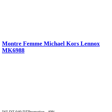
Montre Femme Michael Kors Lennox
MK6988
565
DT
949
DT
Promotion
-
40%