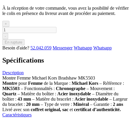
À la réception de votre commande, vous avez la posibilité de vérifier
le colis en présence du livreur avant de procéder au paiement.
+
-
En rupture
Besoin d'aide?
52.042.059
Messenger
Whatsapp
Whatsapp
Spécifications
Description
Montre Femme Michael Kors Bradshaw MK5503
Montre
pour
Femme
de la Marque :
Michael Kors
– Référence :
MK5503
– Fonctionnalités :
Chronographe
– Mouvement :
Quartz
– Matière du boîtier :
Acier inoxydable
– Diamètre du
boîtier :
43
mm
– Matière du bracelet :
Acier inoxydable
– Largeur
du bracelet :
20 mm
– Type de verre :
Minéral
– Garantie :
2 ans
Livré avec son
coffret original, sac
et
certificat d’authenticité.
Caractéristiques