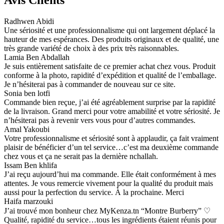
Avis Clients
Radhwen Abidi
Une sériosité et une professionnalisme qui ont largement déplacé la
hauteur de mes espérances. Des produits originaux et de qualité, une
très grande variété de choix à des prix très raisonnables.
Lamia Ben Abdallah
Je suis entièrement satisfaite de ce premier achat chez vous. Produit
conforme à la photo, rapidité d’expédition et qualité de l’emballage.
Je n’hésiterai pas à commander de nouveau sur ce site.
Sonia ben lotfi
Commande bien reçue, j’ai été agréablement surprise par la rapidité
de la livraison. Grand merci pour votre amabilité et votre sériosité. Je
n’hésiterai pas à revenir vers vous pour d’autres commandes.
Amal Yakoubi
Votre professionnalisme et sériosité sont à applaudir, ça fait vraiment
plaisir de bénéficier d’un tel service…c’est ma deuxième commande
chez vous et ça ne serait pas la dernière nchallah.
Issam Ben khlifa
J’ai reçu aujourd’hui ma commande. Elle était conformément à mes
attentes. Je vous remercie vivement pour la qualité du produit mais
aussi pour la perfection du service. À la prochaine. Merci
Haifa marzouki
J’ai trouvé mon bonheur chez MyKenza.tn “Montre Burberry” ♡
Qualité, rapidité du service…tous les ingrédients étaient réunis pour