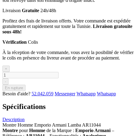
soit renvoyé dans son emballage d'origine intact.
Livraison
Gratuite
24h/48h
Profitez des frais de livraison offerts. Votre commande est expédiée
gratuitement et rapidement sur toute la Tunisie.
Livraison gratouite
sous 48h!
Vérification
Colis
À la réception de votre commande, vous avez la posibilité de vérifier
le colis en présence du livreur avant de procéder au paiement.
+
-
En rupture
Besoin d'aide?
52.042.059
Messenger
Whatsapp
Whatsapp
Spécifications
Description
Montre Homme Emporio Armani Lamba AR11044
Montre
pour
Homme
de la Marque :
Emporio Armani
–
Référence :
AR11044
– Fonctionnalités :
Analogique
–