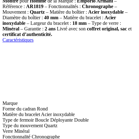
Montre
pour
Homme
de la Marque :
Emporio Armani
–
Référence :
AR1819
– Fonctionnalités :
Chronographe
–
Mouvement :
Quartz
– Matière du boîtier :
Acier inoxydable
–
Diamètre du boîtier :
40
mm
– Matière du bracelet :
Acier
inoxydable
– Largeur du bracelet :
18
mm
– Type de verre :
Minéral
– Garantie :
2 ans
Livré avec son
coffret original, sac
et
certificat d’authenticité.
Caractéristiques
Marque
Forme du cadran
Rond
Matière du bracelet
Acier inoxydable
Type de fermoir
Boucle Déployante Double
Type du mouvement
Quartz
Verre
Minéral
Fonctionnalité
Chronographe