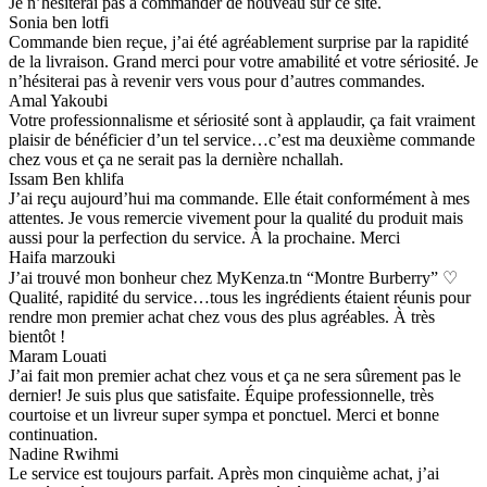
Je n’hésiterai pas à commander de nouveau sur ce site.
Sonia ben lotfi
Commande bien reçue, j’ai été agréablement surprise par la rapidité
de la livraison. Grand merci pour votre amabilité et votre sériosité. Je
n’hésiterai pas à revenir vers vous pour d’autres commandes.
Amal Yakoubi
Votre professionnalisme et sériosité sont à applaudir, ça fait vraiment
plaisir de bénéficier d’un tel service…c’est ma deuxième commande
chez vous et ça ne serait pas la dernière nchallah.
Issam Ben khlifa
J’ai reçu aujourd’hui ma commande. Elle était conformément à mes
attentes. Je vous remercie vivement pour la qualité du produit mais
aussi pour la perfection du service. À la prochaine. Merci
Haifa marzouki
J’ai trouvé mon bonheur chez MyKenza.tn “Montre Burberry” ♡
Qualité, rapidité du service…tous les ingrédients étaient réunis pour
rendre mon premier achat chez vous des plus agréables. À très
bientôt !
Maram Louati
J’ai fait mon premier achat chez vous et ça ne sera sûrement pas le
dernier! Je suis plus que satisfaite. Équipe professionnelle, très
courtoise et un livreur super sympa et ponctuel. Merci et bonne
continuation.
Nadine Rwihmi
Le service est toujours parfait. Après mon cinquième achat, j’ai