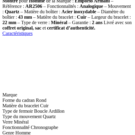
Montre
pour
Homme
de la Marque :
Emporio Armani
–
Référence :
AR2506
– Fonctionnalités :
Analogique
– Mouvement
:
Quartz
– Matière du boîtier :
Acier inoxydable
– Diamètre du
boîtier :
43
mm
– Matière du bracelet :
Cuir
– Largeur du bracelet :
22 mm
– Type de verre :
Minéral
– Garantie :
2 ans
Livré avec son
coffret original, sac
et
certificat d’authenticité.
Caractéristiques
Marque
Forme du cadran
Rond
Matière du bracelet
Cuir
Type de fermoir
Boucle Ardillon
Type du mouvement
Quartz
Verre
Minéral
Fonctionnalité
Chronographe
Genre
Homme