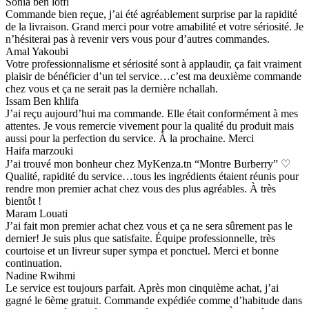
Sonia ben lotfi
Commande bien reçue, j’ai été agréablement surprise par la rapidité
de la livraison. Grand merci pour votre amabilité et votre sériosité. Je
n’hésiterai pas à revenir vers vous pour d’autres commandes.
Amal Yakoubi
Votre professionnalisme et sériosité sont à applaudir, ça fait vraiment
plaisir de bénéficier d’un tel service…c’est ma deuxième commande
chez vous et ça ne serait pas la dernière nchallah.
Issam Ben khlifa
J’ai reçu aujourd’hui ma commande. Elle était conformément à mes
attentes. Je vous remercie vivement pour la qualité du produit mais
aussi pour la perfection du service. À la prochaine. Merci
Haifa marzouki
J’ai trouvé mon bonheur chez MyKenza.tn “Montre Burberry” ♡
Qualité, rapidité du service…tous les ingrédients étaient réunis pour
rendre mon premier achat chez vous des plus agréables. À très
bientôt !
Maram Louati
J’ai fait mon premier achat chez vous et ça ne sera sûrement pas le
dernier! Je suis plus que satisfaite. Équipe professionnelle, très
courtoise et un livreur super sympa et ponctuel. Merci et bonne
continuation.
Nadine Rwihmi
Le service est toujours parfait. Après mon cinquième achat, j’ai
gagné le 6ème gratuit. Commande expédiée comme d’habitude dans