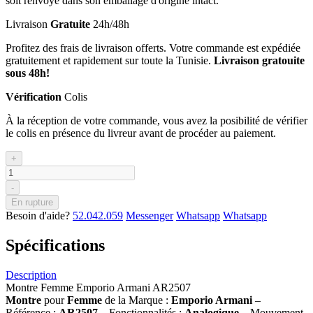
soit renvoyé dans son emballage d'origine intact.
Livraison
Gratuite
24h/48h
Profitez des frais de livraison offerts. Votre commande est expédiée
gratuitement et rapidement sur toute la Tunisie.
Livraison gratouite
sous 48h!
Vérification
Colis
À la réception de votre commande, vous avez la posibilité de vérifier
le colis en présence du livreur avant de procéder au paiement.
+
-
En rupture
Besoin d'aide?
52.042.059
Messenger
Whatsapp
Whatsapp
Spécifications
Description
Montre Femme Emporio Armani AR2507
Montre
pour
Femme
de la Marque :
Emporio Armani
–
Référence :
AR2507
– Fonctionnalités :
Analogique
– Mouvement