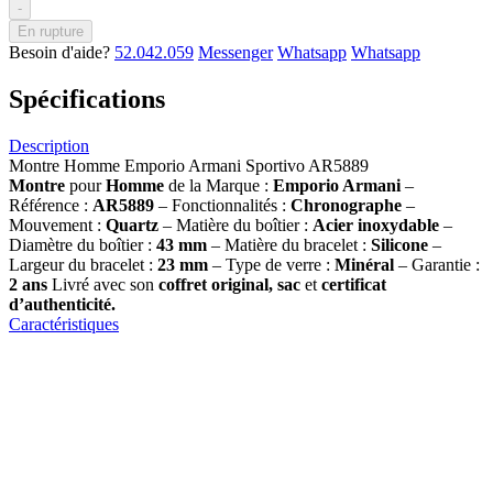
-
En rupture
Besoin d'aide?
52.042.059
Messenger
Whatsapp
Whatsapp
Spécifications
Description
Montre Homme Emporio Armani Sportivo AR5889
Montre
pour
Homme
de la Marque :
Emporio Armani
–
Référence :
AR5889
– Fonctionnalités :
Chronographe
–
Mouvement :
Quartz
– Matière du boîtier :
Acier inoxydable
–
Diamètre du boîtier :
43
mm
– Matière du bracelet :
Silicone
–
Largeur du bracelet :
23
mm
– Type de verre :
Minéral
– Garantie :
2 ans
Livré avec son
coffret original, sac
et
certificat
d’authenticité.
Caractéristiques