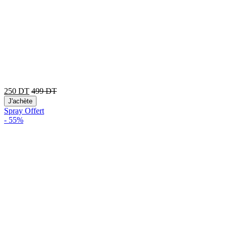
250
DT
499
DT
J'achète
Spray Offert
-
55%