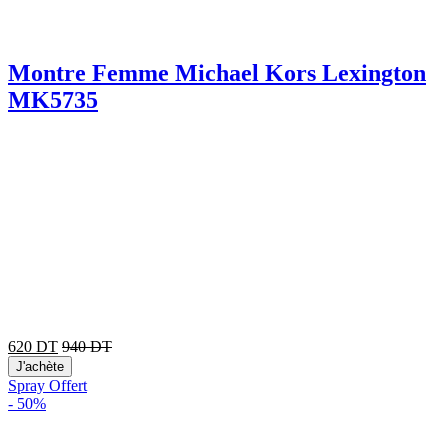
Montre Femme Michael Kors Lexington
MK5735
620
DT
940
DT
J'achète
Spray Offert
-
50%