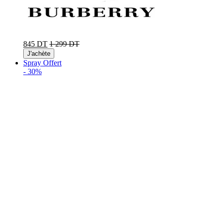
845 DT
1 299 DT
J'achète
Spray Offert
-
30%