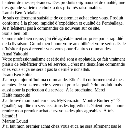
hauteur de mes espérances. Des produits originaux et de qualité, une
très grande variété de choix à des prix très raisonnables.
Lamia Ben Abdallah
Je suis entièrement satisfaite de ce premier achat chez vous. Produit
conforme à la photo, rapidité d’expédition et qualité de l’emballage.
Je n’hésiterai pas à commander de nouveau sur ce site.
Sonia ben lotfi
Commande bien reçue, j’ai été agréablement surprise par la rapidité
de la livraison. Grand merci pour votre amabilité et votre sériosité. Je
n’hésiterai pas à revenir vers vous pour d’autres commandes.
Amal Yakoubi
Votre professionnalisme et sériosité sont à applaudir, ça fait vraiment
plaisir de bénéficier d’un tel service…c’est ma deuxième commande
chez vous et ça ne serait pas la dernière nchallah.
Issam Ben khlifa
J’ai reçu aujourd’hui ma commande. Elle était conformément à mes
attentes. Je vous remercie vivement pour la qualité du produit mais
aussi pour la perfection du service. À la prochaine. Merci
Haifa marzouki
J’ai trouvé mon bonheur chez MyKenza.tn “Montre Burberry” ♡
Qualité, rapidité du service…tous les ingrédients étaient réunis pour
rendre mon premier achat chez vous des plus agréables. À très
bientôt !
Maram Louati
J’ai fait mon premier achat chez vous et ça ne sera sûrement pas le