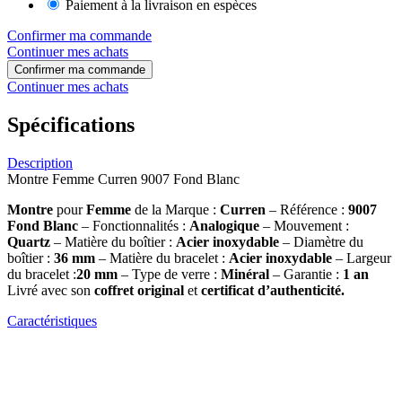
Paiement à la livraison en espèces
Confirmer ma commande
Continuer mes achats
Confirmer ma commande
Continuer mes achats
Spécifications
Description
Montre Femme Curren 9007 Fond Blanc
Montre
pour
Femme
de la Marque :
Curren
– Référence :
9007
Fond Blanc
– Fonctionnalités :
Analogique
– Mouvement :
Quartz
– Matière du boîtier :
Acier inoxydable
– Diamètre du
boîtier :
36 mm
– Matière du bracelet :
Acier inoxydable
– Largeur
du bracelet :
20 mm
– Type de verre :
Minéral
– Garantie :
1 an
Livré avec son
coffret original
et
certificat d’authenticité.
Caractéristiques