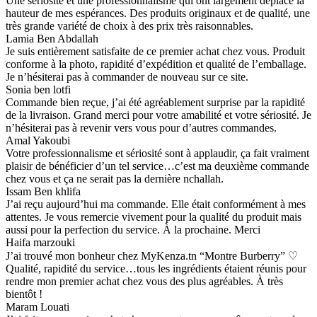
Une sériosité et une professionnalisme qui ont largement déplacé la
hauteur de mes espérances. Des produits originaux et de qualité, une
très grande variété de choix à des prix très raisonnables.
Lamia Ben Abdallah
Je suis entièrement satisfaite de ce premier achat chez vous. Produit
conforme à la photo, rapidité d’expédition et qualité de l’emballage.
Je n’hésiterai pas à commander de nouveau sur ce site.
Sonia ben lotfi
Commande bien reçue, j’ai été agréablement surprise par la rapidité
de la livraison. Grand merci pour votre amabilité et votre sériosité. Je
n’hésiterai pas à revenir vers vous pour d’autres commandes.
Amal Yakoubi
Votre professionnalisme et sériosité sont à applaudir, ça fait vraiment
plaisir de bénéficier d’un tel service…c’est ma deuxième commande
chez vous et ça ne serait pas la dernière nchallah.
Issam Ben khlifa
J’ai reçu aujourd’hui ma commande. Elle était conformément à mes
attentes. Je vous remercie vivement pour la qualité du produit mais
aussi pour la perfection du service. À la prochaine. Merci
Haifa marzouki
J’ai trouvé mon bonheur chez MyKenza.tn “Montre Burberry” ♡
Qualité, rapidité du service…tous les ingrédients étaient réunis pour
rendre mon premier achat chez vous des plus agréables. À très
bientôt !
Maram Louati