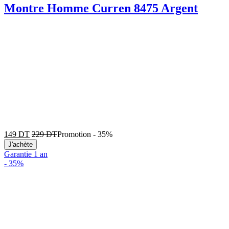
Montre Homme Curren 8475 Argent
149
DT
229
DT
Promotion
-
35%
J'achète
Garantie 1 an
-
35%