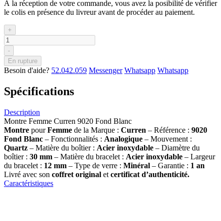
À la réception de votre commande, vous avez la posibilité de vérifier
le colis en présence du livreur avant de procéder au paiement.
+
-
En rupture
Besoin d'aide?
52.042.059
Messenger
Whatsapp
Whatsapp
Spécifications
Description
Montre Femme Curren 9020 Fond Blanc
Montre
pour
Femme
de la Marque :
Curren
– Référence :
9020
Fond Blanc
– Fonctionnalités :
Analogique
– Mouvement :
Quartz
– Matière du boîtier :
Acier inoxydable
– Diamètre du
boîtier :
30 mm
– Matière du bracelet :
Acier inoxydable
– Largeur
du bracelet :
12 mm
– Type de verre :
Minéral
– Garantie :
1 an
Livré avec son
coffret original
et
certificat d’authenticité.
Caractéristiques