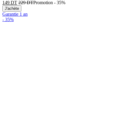
149
DT
229
DT
Promotion
-
35%
J'achète
Garantie 1 an
-
35%