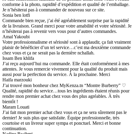
conforme à la photo, rapidité d’expédition et qualité de l’emballage.
Je n’hésiterai pas à commander de nouveau sur ce site.
Sonia ben lotfi
Commande bien reçue, j’ai été agréablement surprise par la rapidité
de la livraison. Grand merci pour votre amabilité et votre sériosité. Je
n’hésiterai pas à revenir vers vous pour d’autres commandes.
Amal Yakoubi
Votre professionnalisme et sériosité sont à applaudir, ça fait vraiment
plaisir de bénéficier d’un tel service…c’est ma deuxième commande
chez vous et ça ne serait pas la dernière nchallah.
Issam Ben khlifa
J’ai reçu aujourd’hui ma commande. Elle était conformément à mes
attentes. Je vous remercie vivement pour la qualité du produit mais
aussi pour la perfection du service. À la prochaine. Merci
Haifa marzouki
J’ai trouvé mon bonheur chez MyKenza.tn “Montre Burberry” ♡
Qualité, rapidité du service…tous les ingrédients étaient réunis pour
rendre mon premier achat chez vous des plus agréables. À très
bientôt !
Maram Louati
J’ai fait mon premier achat chez vous et ça ne sera sûrement pas le
dernier! Je suis plus que satisfaite. Équipe professionnelle, très
courtoise et un livreur super sympa et ponctuel. Merci et bonne
continuation.
Nadine Rwihmi