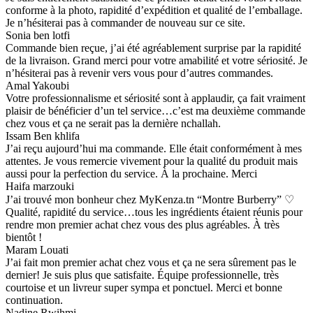
conforme à la photo, rapidité d’expédition et qualité de l’emballage.
Je n’hésiterai pas à commander de nouveau sur ce site.
Sonia ben lotfi
Commande bien reçue, j’ai été agréablement surprise par la rapidité
de la livraison. Grand merci pour votre amabilité et votre sériosité. Je
n’hésiterai pas à revenir vers vous pour d’autres commandes.
Amal Yakoubi
Votre professionnalisme et sériosité sont à applaudir, ça fait vraiment
plaisir de bénéficier d’un tel service…c’est ma deuxième commande
chez vous et ça ne serait pas la dernière nchallah.
Issam Ben khlifa
J’ai reçu aujourd’hui ma commande. Elle était conformément à mes
attentes. Je vous remercie vivement pour la qualité du produit mais
aussi pour la perfection du service. À la prochaine. Merci
Haifa marzouki
J’ai trouvé mon bonheur chez MyKenza.tn “Montre Burberry” ♡
Qualité, rapidité du service…tous les ingrédients étaient réunis pour
rendre mon premier achat chez vous des plus agréables. À très
bientôt !
Maram Louati
J’ai fait mon premier achat chez vous et ça ne sera sûrement pas le
dernier! Je suis plus que satisfaite. Équipe professionnelle, très
courtoise et un livreur super sympa et ponctuel. Merci et bonne
continuation.
Nadine Rwihmi