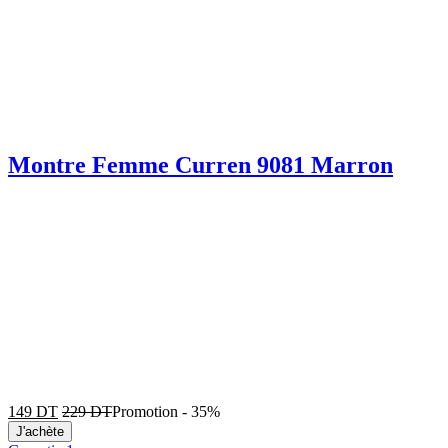
Montre Femme Curren 9081 Marron
149
DT
229
DT
Promotion
-
35%
J'achète