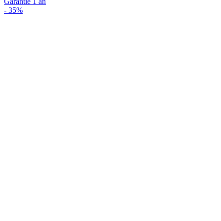
Garantie 1 an
-
35%