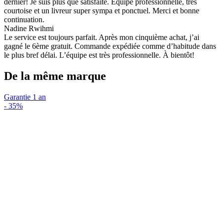
dernier! Je suis plus que satisfaite. Équipe professionnelle, très
courtoise et un livreur super sympa et ponctuel. Merci et bonne
continuation.
Nadine Rwihmi
Le service est toujours parfait. Après mon cinquième achat, j’ai
gagné le 6ème gratuit. Commande expédiée comme d’habitude dans
le plus bref délai. L’équipe est très professionnelle. À bientôt!
De la même marque
Garantie 1 an
-
35%