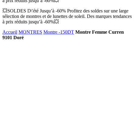
à prix réduits jusqu’à -60%💥
💥SOLDES D\'été Jusqu’à -60% Profitez des soldes sur une large
sélection de montres et de lunettes de soleil. Des marques tendances
à prix réduits jusqu’à -60%💥
Accueil
MONTRES
Montre -150DT
Montre Femme Curren
9101 Doré