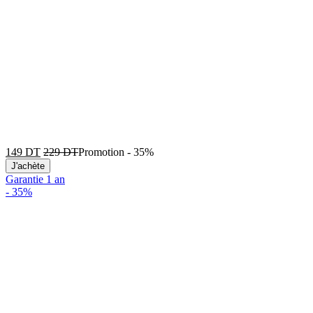
149
DT
229
DT
Promotion
-
35%
J'achète
Garantie 1 an
-
35%