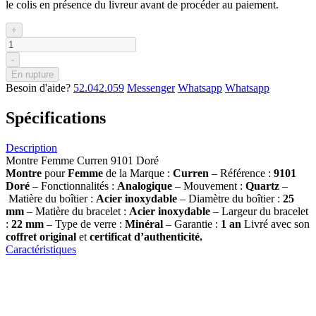
le colis en présence du livreur avant de procéder au paiement.
+
-
En rupture
Besoin d'aide?
52.042.059
Messenger
Whatsapp
Whatsapp
Spécifications
Description
Montre Femme Curren 9101 Doré
Montre
pour
Femme
de la Marque :
Curren
– Référence :
9101
Doré
– Fonctionnalités :
Analogique
– Mouvement :
Quartz
–
Matière du boîtier :
Acier inoxydable
– Diamètre du boîtier :
25
mm
– Matière du bracelet :
Acier inoxydable
– Largeur du bracelet
:
22 mm
– Type de verre :
Minéral
– Garantie :
1 an
Livré avec son
coffret original
et
certificat d’authenticité.
Caractéristiques