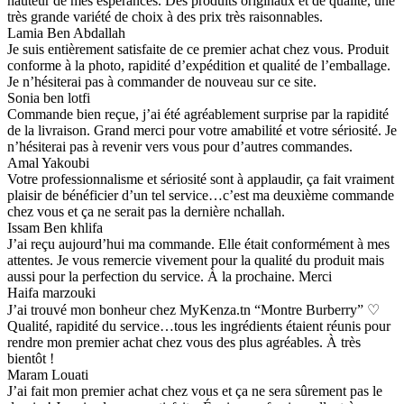
hauteur de mes espérances. Des produits originaux et de qualité, une
très grande variété de choix à des prix très raisonnables.
Lamia Ben Abdallah
Je suis entièrement satisfaite de ce premier achat chez vous. Produit
conforme à la photo, rapidité d’expédition et qualité de l’emballage.
Je n’hésiterai pas à commander de nouveau sur ce site.
Sonia ben lotfi
Commande bien reçue, j’ai été agréablement surprise par la rapidité
de la livraison. Grand merci pour votre amabilité et votre sériosité. Je
n’hésiterai pas à revenir vers vous pour d’autres commandes.
Amal Yakoubi
Votre professionnalisme et sériosité sont à applaudir, ça fait vraiment
plaisir de bénéficier d’un tel service…c’est ma deuxième commande
chez vous et ça ne serait pas la dernière nchallah.
Issam Ben khlifa
J’ai reçu aujourd’hui ma commande. Elle était conformément à mes
attentes. Je vous remercie vivement pour la qualité du produit mais
aussi pour la perfection du service. À la prochaine. Merci
Haifa marzouki
J’ai trouvé mon bonheur chez MyKenza.tn “Montre Burberry” ♡
Qualité, rapidité du service…tous les ingrédients étaient réunis pour
rendre mon premier achat chez vous des plus agréables. À très
bientôt !
Maram Louati
J’ai fait mon premier achat chez vous et ça ne sera sûrement pas le