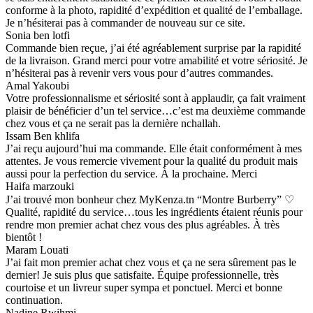
conforme à la photo, rapidité d’expédition et qualité de l’emballage.
Je n’hésiterai pas à commander de nouveau sur ce site.
Sonia ben lotfi
Commande bien reçue, j’ai été agréablement surprise par la rapidité
de la livraison. Grand merci pour votre amabilité et votre sériosité. Je
n’hésiterai pas à revenir vers vous pour d’autres commandes.
Amal Yakoubi
Votre professionnalisme et sériosité sont à applaudir, ça fait vraiment
plaisir de bénéficier d’un tel service…c’est ma deuxième commande
chez vous et ça ne serait pas la dernière nchallah.
Issam Ben khlifa
J’ai reçu aujourd’hui ma commande. Elle était conformément à mes
attentes. Je vous remercie vivement pour la qualité du produit mais
aussi pour la perfection du service. À la prochaine. Merci
Haifa marzouki
J’ai trouvé mon bonheur chez MyKenza.tn “Montre Burberry” ♡
Qualité, rapidité du service…tous les ingrédients étaient réunis pour
rendre mon premier achat chez vous des plus agréables. À très
bientôt !
Maram Louati
J’ai fait mon premier achat chez vous et ça ne sera sûrement pas le
dernier! Je suis plus que satisfaite. Équipe professionnelle, très
courtoise et un livreur super sympa et ponctuel. Merci et bonne
continuation.
Nadine Rwihmi